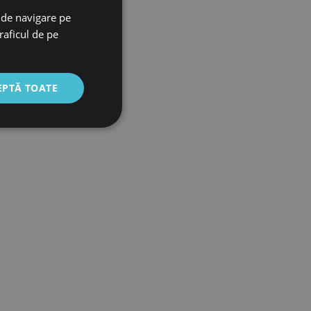
 de navigare pe
raficul de pe
EPTĂ TOATE