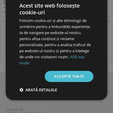
perfect plata
*brant din piele naturala tabacita vegetal
Acest site web folosește
*sistem de inchidere si latime ajustabile, cu velcro
cookie-uri
*extrem de usoare
Folosim cookie-uri și alte tehnologii de
urmărire pentru a îmbunătăți experiența
OPINIA CLIENTILOR
ta de navigare pe website-ul nostru,
pentru afișa conținut și reclame
personalizate, pentru a analiza traficul de
pe website-ul nostru și pentru a înțelege
ADAUGA OPINIA TA
de unde vin vizitatorii noștri.
Află mai
multe
ACCEPTĂ TOATE
CHILDREN
ARATĂ DETALIILE
ADULTS
ACCESORIES
ABOUT US