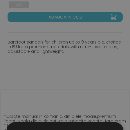
40
ADAUGA IN COS
Barefoot sandals for children up to 9 years old, crafted
in EU from premium materials, with ultra-flexible soles,
adjustable and lightweight.
*lucrate manual in Romania, din piele moale,premium
*captuseala din piele naturala tabacita vegetal, fara crom
* talpa ultra-flexibila Vibram Supernewflex de 6/8 mm,