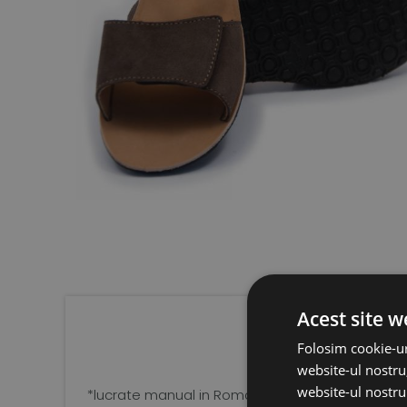
Acest site w
Folosim cookie-ur
website-ul nostru,
website-ul nostru 
*lucrate manual in Romania, din piele moale,p