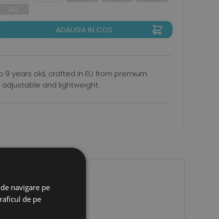
40
ADAUGA IN COS
to 9 years old, crafted in EU from premium
s, adjustable and lightweight.
 de navigare pe
raficul de pe