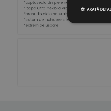
*captuseala din piele naturala tabacita vegetal
* talpa ultra-flexibila Vibram Supernewflex de 
ARATĂ DETAL
*brant din piele naturala tabacita vegetal
*sistem de inchidere si latime ajustabile, cu vel
*extrem de usoare