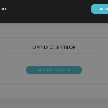
, fara crom
6/8 mm, perfect plata
IILE
ACC
cro
OPINIA CLIENTILOR
ADAUGA OPINIA TA