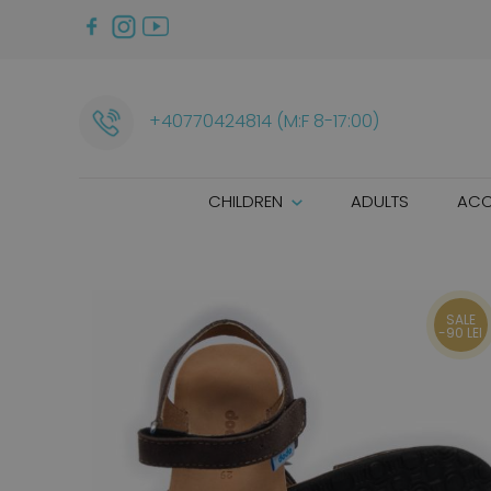
+40770424814 (M:F 8-17:00)
CHILDREN
ADULTS
ACC
SALE
-90 LEI