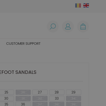
CUSTOMER SUPPORT
EFOOT SANDALS
25
26
27
28
29
30
31
32
33
34
35
36
37
38
39