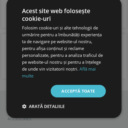
talpa din cauciuc natural 100%, foarte flexibila, anti
derapanta
sistem de inchidere tip velcro pentru o fixare optima
Acest site web folosește
si incaltare usoara
cookie-uri
forma anatomica pentru copii, cu spatiu suficient
pentru degetele.
Folosim cookie-uri și alte tehnologii de
urmărire pentru a îmbunătăți experiența
OPINIA CLIENTILOR
ta de navigare pe website-ul nostru,
pentru afișa conținut și reclame
personalizate, pentru a analiza traficul de
pe website-ul nostru și pentru a înțelege
ADAUGA OPINIA TA
de unde vin vizitatorii noștri.
Află mai
multe
ACCEPTĂ TOATE
ARATĂ DETALIILE
CHILDREN
ADULTS
ACCESORIES