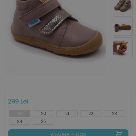
299 Lei
19
20
21
22
23
24
25
ADAUGA IN COS