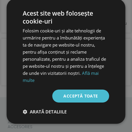
extrem de usoare
talpa foarte flexibila, anti derapanta
Acest site web folosește
sistem de inchidere tip velcro pentru o fixare optima
si incaltare usoara
cookie-uri
forma anatomica pentru copii, cu extra spatiu pentru
degetele.
Folosim cookie-uri și alte tehnologii de
urmărire pentru a îmbunătăți experiența
OPINIA CLIENTILOR
ta de navigare pe website-ul nostru,
pentru afișa conținut și reclame
personalizate, pentru a analiza traficul de
pe website-ul nostru și pentru a înțelege
de unde vin vizitatorii noștri.
Află mai
ADAUGA OPINIA TA
multe
ACCEPTĂ TOATE
ARATĂ DETALIILE
CHILDREN
ADULTS
ACCESORIES