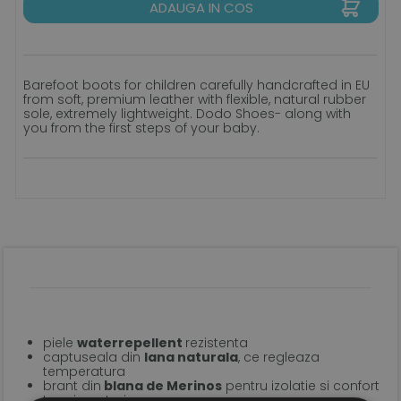
ADAUGA IN COS
Barefoot boots for children carefully handcrafted in EU
from soft, premium leather with flexible, natural rubber
sole, extremely lightweight. Dodo Shoes- along with
you from the first steps of your baby.
piele
waterrepellent
rezistenta
captuseala din
lana naturala
, ce regleaza
temperatura
brant din
blana de Merinos
pentru izolatie si confort
termic optmim