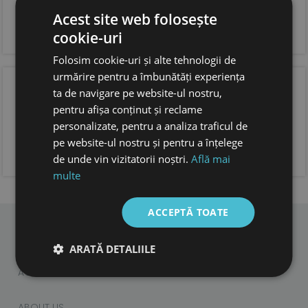
si incaltare usoara
Acest site web folosește
forma anatomica pentru copii, cu spatiu suficient
pentru degetele.
cookie-uri
foarte usoare
Folosim cookie-uri și alte tehnologii de
urmărire pentru a îmbunătăți experiența
OPINIA CLIENTILOR
ta de navigare pe website-ul nostru,
pentru afișa conținut și reclame
personalizate, pentru a analiza traficul de
pe website-ul nostru și pentru a înțelege
ADAUGA OPINIA TA
de unde vin vizitatorii noștri.
Află mai
multe
ACCEPTĂ TOATE
ARATĂ DETALIILE
CHILDREN
ADULTS
ACCESORIES
ABOUT US