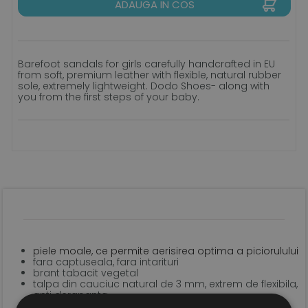
ADAUGA IN COS
Barefoot sandals for girls carefully handcrafted in EU
from soft, premium leather with flexible, natural rubber
sole, extremely lightweight. Dodo Shoes- along with
you from the first steps of your baby.
piele moale, ce permite aerisirea optima a piciorulului
fara captuseala, fara intarituri
brant tabacit vegetal
talpa din cauciuc natural de 3 mm, extrem de flexibila,
anti derapanta
sistem de inchidere tip velcro pentru o fixare optima