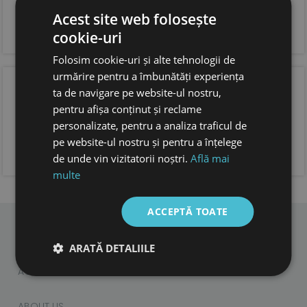
si incaltare usoara
Acest site web folosește
forma anatomica pentru copii, cu spatiu suficient
pentru degetele.
cookie-uri
foarte usoare
Folosim cookie-uri și alte tehnologii de
urmărire pentru a îmbunătăți experiența
OPINIA CLIENTILOR
ta de navigare pe website-ul nostru,
pentru afișa conținut și reclame
personalizate, pentru a analiza traficul de
pe website-ul nostru și pentru a înțelege
ADAUGA OPINIA TA
de unde vin vizitatorii noștri.
Află mai
multe
ACCEPTĂ TOATE
ARATĂ DETALIILE
CHILDREN
ADULTS
ACCESORIES
ABOUT US