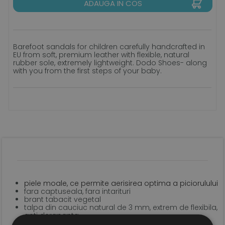
ADAUGA IN COS
Barefoot sandals for children carefully handcrafted in
EU from soft, premium leather with flexible, natural
rubber sole, extremely lightweight. Dodo Shoes- along
with you from the first steps of your baby.
piele moale, ce permite aerisirea optima a piciorulului
fara captuseala, fara intarituri
brant tabacit vegetal
talpa din cauciuc natural de 3 mm, extrem de flexibila,
anti derapanta
sistem de inchidere tip velcro pentru o fixare optima