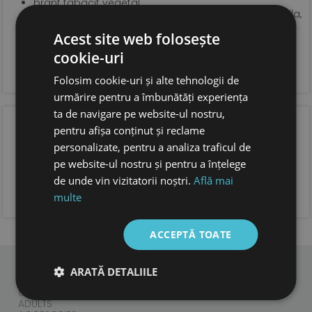
brant tabacit vegetal
talpa din cauciuc natural de 3 mm, extrem de flexibila,
anti derapanta
Acest site web folosește
sistem de inchidere tip velcro pentru o fixare optima
si incaltare usoara
cookie-uri
forma anatomica pentru copii, cu spatiu suficient
pentru degetele.
Folosim cookie-uri și alte tehnologii de
foarte usoare
urmărire pentru a îmbunătăți experiența
ta de navigare pe website-ul nostru,
OPINIA CLIENTILOR
pentru afișa conținut și reclame
personalizate, pentru a analiza traficul de
pe website-ul nostru și pentru a înțelege
de unde vin vizitatorii noștri.
Află mai
ADAUGA OPINIA TA
multe
ACCEPTĂ TOATE
ARATĂ DETALIILE
CHILDREN
ADULTS