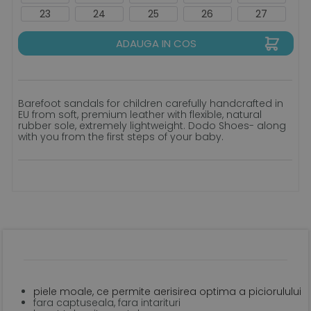
23
24
25
26
27
ADAUGA IN COS
Barefoot sandals for children carefully handcrafted in
EU from soft, premium leather with flexible, natural
rubber sole, extremely lightweight. Dodo Shoes- along
with you from the first steps of your baby.
piele moale, ce permite aerisirea optima a piciorulului
fara captuseala, fara intarituri