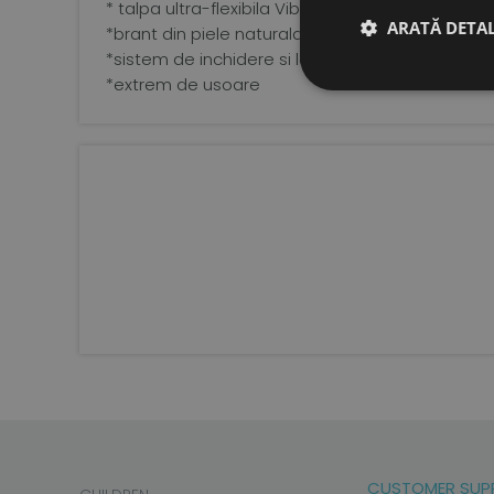
* talpa ultra-flexibila Vibram Supernewflex de 
ARATĂ DETAL
*brant din piele naturala tabacita vegetal
*sistem de inchidere si latime ajustabile, cu vel
*extrem de usoare
CUSTOMER SUP