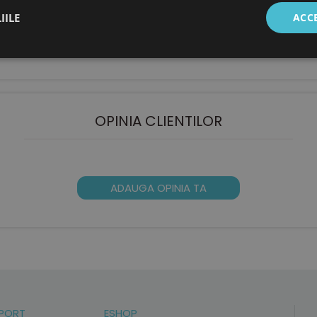
6/8 mm, perfect plata
IILE
ACC
cro
OPINIA CLIENTILOR
ADAUGA OPINIA TA
PORT
ESHOP