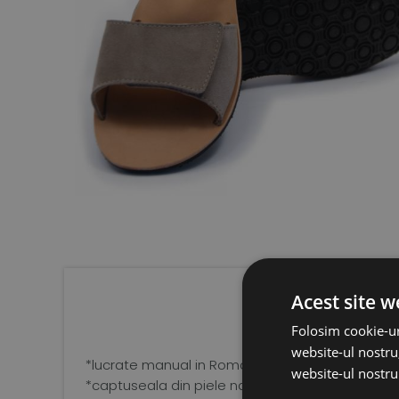
Acest site w
Folosim cookie-ur
website-ul nostru,
*lucrate manual in Romania, din piele moale,p
website-ul nostru 
*captuseala din piele naturala tabacita vegetal