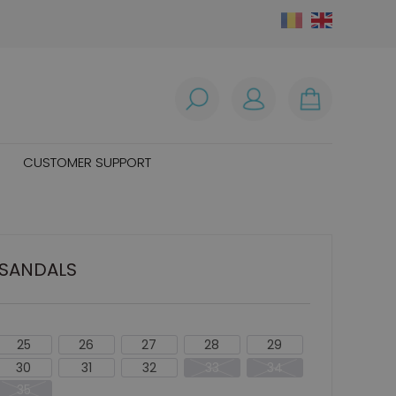
CUSTOMER SUPPORT
 SANDALS
25
26
27
28
29
30
31
32
33
34
35