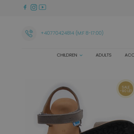
+40770424814 (M:F 8-17:00)
CHILDREN
ADULTS
ACC
SALE
-90 LEI