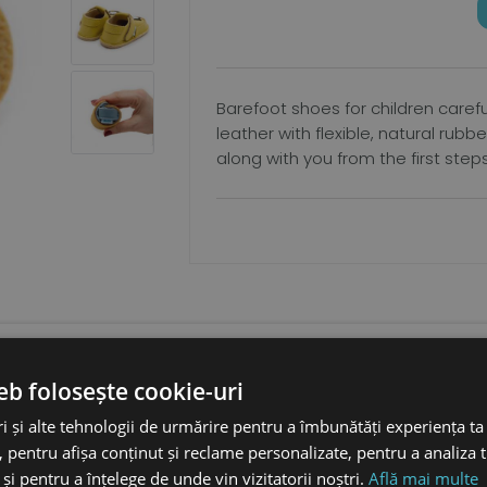
Barefoot shoes for children caref
leather with flexible, natural rub
along with you from the first step
eb folosește cookie-uri
i și alte tehnologii de urmărire pentru a îmbunătăți experiența ta
piciorulului
 pentru afișa conținut și reclame personalizate, pentru a analiza t
abacita vegetal
și pentru a înțelege de unde vin vizitatorii noștri.
Află mai multe