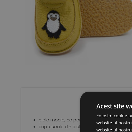
Acest site w
Folosim cookie-ur
piele moale, ce permite aerisirea optima a 
website-ul nostru,
captuseala din piele naturala fara crom, t
website-ul nostru 