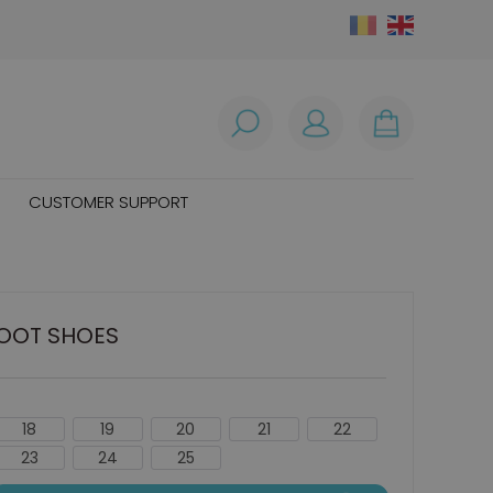
CUSTOMER SUPPORT
FOOT SHOES
18
19
20
21
22
23
24
25