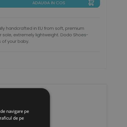
ADAUGA IN COS
ully handcrafted in EU from soft, premium
ber sole, extremely lightweight. Dodo Shoes-
s of your baby.
 de navigare pe
raficul de pe