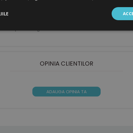
IILE
ACC
e flexibila, anti derapanta
are optima si incaltare usoara
ficient pentru degetele.
OPINIA CLIENTILOR
ADAUGA OPINIA TA