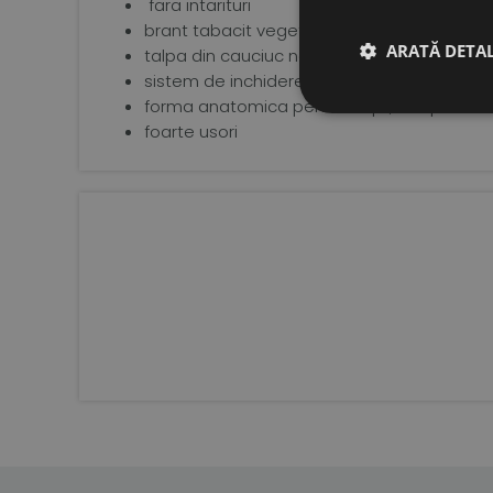
fara intarituri
brant tabacit vegetal
ARATĂ DETAL
talpa din cauciuc natural de 3 mm, extrem d
sistem de inchidere tip velcro pentru o fix
forma anatomica pentru copii, cu spatiu su
foarte usori