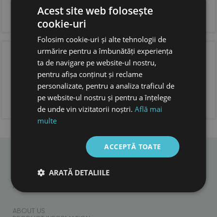
si incaltare usoara
forma anatomica pentru copii, cu spatiu suficient
Acest site web folosește
pentru degetele.
cookie-uri
foarte usori
Folosim cookie-uri și alte tehnologii de
urmărire pentru a îmbunătăți experiența
OPINIA CLIENTILOR
ta de navigare pe website-ul nostru,
pentru afișa conținut și reclame
personalizate, pentru a analiza traficul de
pe website-ul nostru și pentru a înțelege
ADAUGA OPINIA TA
de unde vin vizitatorii noștri.
Află mai
multe
ACCEPTĂ TOATE
CHILDREN
ARATĂ DETALIILE
ADULTS
ACCESORIES
ABOUT US