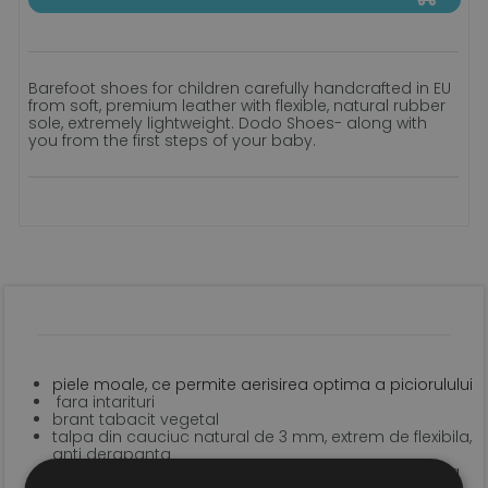
Barefoot shoes for children carefully handcrafted in EU
from soft, premium leather with flexible, natural rubber
sole, extremely lightweight. Dodo Shoes- along with
you from the first steps of your baby.
piele moale, ce permite aerisirea optima a piciorulului
fara intarituri
brant tabacit vegetal
talpa din cauciuc natural de 3 mm, extrem de flexibila,
anti derapanta
sistem de inchidere tip velcro pentru o fixare optima