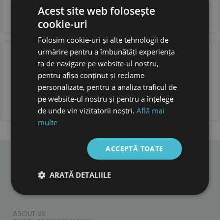
si incaltare usoara
forma anatomica pentru copii, cu spatiu suficient
Acest site web folosește
pentru degetele.
cookie-uri
foarte usori
Folosim cookie-uri și alte tehnologii de
urmărire pentru a îmbunătăți experiența
OPINIA CLIENTILOR
ta de navigare pe website-ul nostru,
pentru afișa conținut și reclame
personalizate, pentru a analiza traficul de
pe website-ul nostru și pentru a înțelege
ADAUGA OPINIA TA
de unde vin vizitatorii noștri.
Află mai
multe
ACCEPTĂ TOATE
CHILDREN
ARATĂ DETALIILE
ADULTS
ACCESORIES
ABOUT US