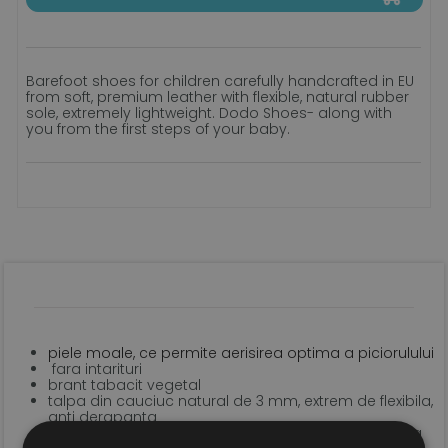
Barefoot shoes for children carefully handcrafted in EU
from soft, premium leather with flexible, natural rubber
sole, extremely lightweight. Dodo Shoes- along with
you from the first steps of your baby.
piele moale, ce permite aerisirea optima a piciorulului
fara intarituri
brant tabacit vegetal
talpa din cauciuc natural de 3 mm, extrem de flexibila,
anti derapanta
sistem de inchidere tip velcro pentru o fixare optima