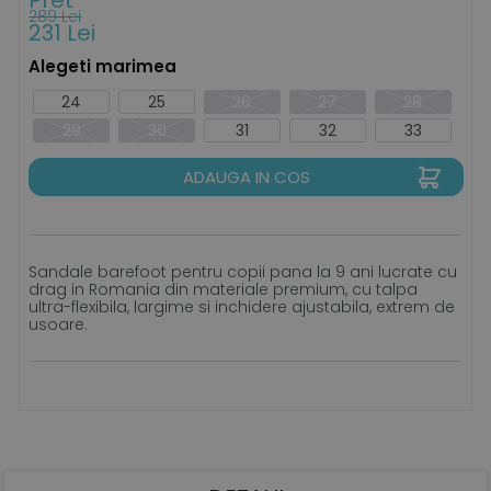
Pret
289 Lei
231 Lei
Alegeti marimea
24
25
26
27
28
29
30
31
32
33
ADAUGA IN COS
Sandale barefoot pentru copii pana la 9 ani lucrate cu
drag in Romania din materiale premium, cu talpa
ultra-flexibila, largime si inchidere ajustabila, extrem de
usoare.