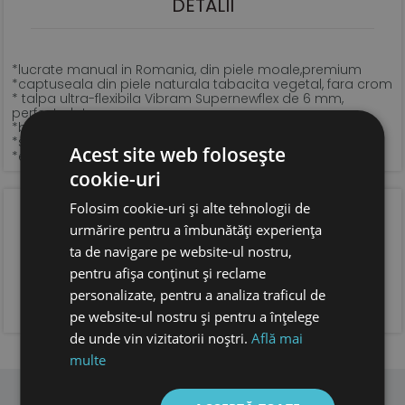
DETALII
*lucrate manual in Romania, din piele moale,premium
*captuseala din piele naturala tabacita vegetal, fara crom
* talpa ultra-flexibila Vibram Supernewflex de 6 mm,
perfect plata
*brant din piele naturala tabacita vegetal
*sistem de inchidere si latime ajustabile, cu velcro
Acest site web folosește
*extrem de usoare
cookie-uri
OPINIA CLIENTILOR
Folosim cookie-uri și alte tehnologii de
urmărire pentru a îmbunătăți experiența
ta de navigare pe website-ul nostru,
pentru afișa conținut și reclame
personalizate, pentru a analiza traficul de
ADAUGA OPINIA TA
pe website-ul nostru și pentru a înțelege
de unde vin vizitatorii noștri.
Află mai
multe