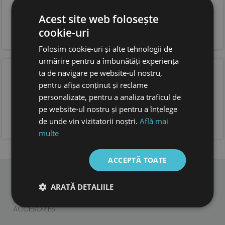
talpa din cauciuc natural 100%, foarte flexibila, anti
derapanta
sistem de inchidere tip velcro pentru o fixare optima
Acest site web folosește
si incaltare usoara
cookie-uri
forma anatomica pentru copii, cu spatiu suficient
pentru degetele.
Folosim cookie-uri și alte tehnologii de
urmărire pentru a îmbunătăți experiența
OPINIA CLIENTILOR
ta de navigare pe website-ul nostru,
pentru afișa conținut și reclame
personalizate, pentru a analiza traficul de
pe website-ul nostru și pentru a înțelege
ADAUGA OPINIA TA
de unde vin vizitatorii noștri.
Află mai
multe
ACCEPTĂ TOATE
ARATĂ DETALIILE
CHILDREN
ADULTS
ACCESORIES