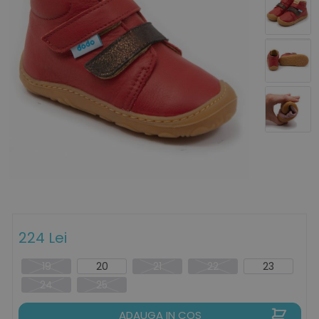
224 Lei
19
20
21
22
23
24
25
ADAUGA IN COS