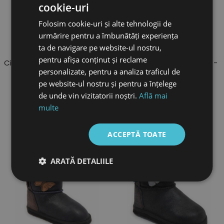
cookie-uri
Folosim cookie-uri și alte tehnologii de
urmărire pentru a îmbunătăți experiența
359 Lei
359 Lei
ta de navigare pe website-ul nostru,
pentru afișa conținut și reclame
Cizme Caramel Ursulet- Ma
Cizme Caramel Elefantel -
Bb
personalizate, pentru a analiza traficul de
pe website-ul nostru și pentru a înțelege
de unde vin vizitatorii noștri.
Află mai
multe
ACCEPTĂ TOATE
ARATĂ DETALIILE