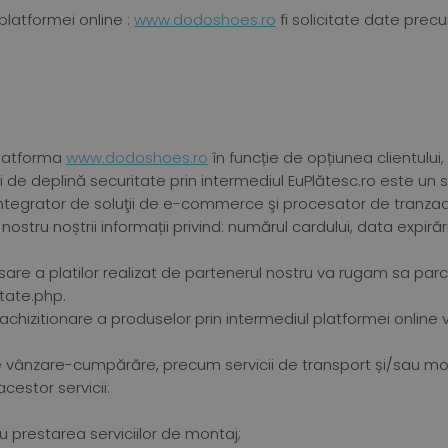
 platformei online :
www.dodoshoes.ro
fi solicitate date prec
platforma
www.dodoshoes.ro
în funcție de opțiunea clientului
 de deplină securitate prin intermediul EuPlătesc.ro este un se
integrator de soluţii de e-commerce şi procesator de tranzacţ
nostru noștrii informații privind: numărul cardului, data expirăr
sare a platilor realizat de partenerul nostru va rugam sa par
tate.php.
achizitionare a produselor prin intermediul platformei onlin
ui de vânzare-cumpărăre, precum servicii de transport și/sau 
estor servicii:
u prestarea serviciilor de montaj;