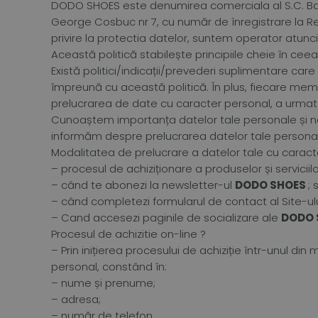
DODO SHOES este denumirea comerciala al S.C. Bare
George Cosbuc nr 7, cu număr de înregistrare la Reg
privire la protectia datelor, suntem operator atun
Această politică stabilește principiile cheie în cee
Există politici/indicații/prevederi suplimentare car
împreună cu această politică. În plus, fiecare mem
prelucrarea de date cu caracter personal, a urmat sa
Cunoaștem importanța datelor tale personale și ne
informăm despre prelucrarea datelor tale personale î
Modalitatea de prelucrare a datelor tale cu caract
– procesul de achiziționare a produselor și serviciil
– când te abonezi la newsletter-ul
DODO SHOES
; 
– când completezi formularul de contact al Site-ulu
– Cand accesezi paginile de socializare ale
DODO 
Procesul de achizitie on-line ?
– Prin inițierea procesului de achiziție într-unul din
personal, constând în:
– nume și prenume;
– adresa;
– număr de telefon.