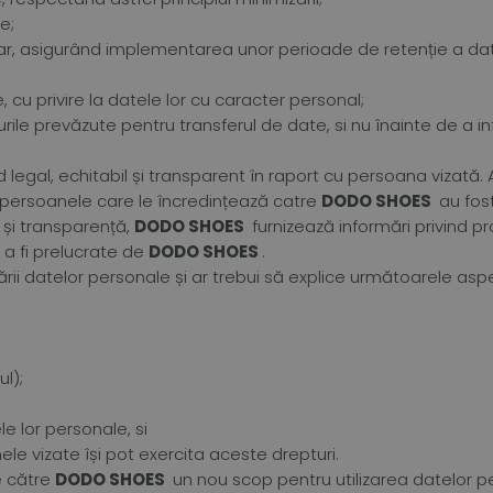
e;
, asigurând implementarea unor perioade de retenție a date
 cu privire la datele lor cu caracter personal;
urile prevăzute pentru transferul de date, si nu înainte de a 
legal, echitabil și transparent în raport cu persoana vizată.
 persoanele care le încredințează catre
DODO SHOES
au fost
 și transparență,
DODO SHOES
furnizează informări privind pr
a fi prelucrate de
DODO SHOES
.
ării datelor personale și ar trebui să explice următoarele asp
ul);
le lor personale, si
le vizate își pot exercita aceste drepturi.
de către
DODO SHOES
un nou scop pentru utilizarea datelor p