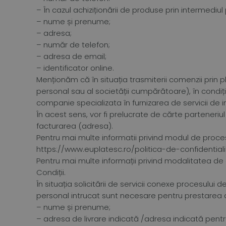
– În cazul achiziționării de produse prin intermediul
– nume și prenume;
– adresa;
– număr de telefon;
– adresa de email;
– identificator online.
Menționăm că în situația trasmiterii comenzii prin 
personal sau al societății cumpărătoare), în condiții
companie specializata în furnizarea de servicii de 
În acest sens, vor fi prelucrate de cărte parteneriul 
facturarea (adresa).
Pentru mai multe informatii privind modul de proce
https://www.euplatesc.ro/politica-de-confidentiali
Pentru mai multe informații privind modalitatea de 
Condiții.
În situația solicitării de servicii conexe procesul
personal intrucat sunt necesare pentru prestarea ac
– nume și prenume;
– adresa de livrare indicată /adresa indicată pentr