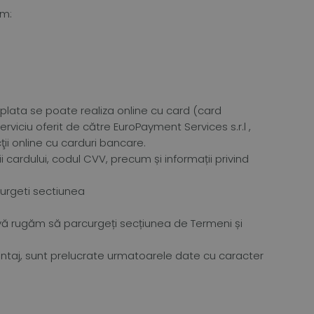
um:
, plata se poate realiza online cu card (card
rviciu oferit de către EuroPayment Services s.r.l ,
ii online cu carduri bancare.
ii cardului, codul CVV, precum și informații privind
curgeti sectiunea
e vă rugăm să parcurgeți secțiunea de Termeni și
montaj, sunt prelucrate urmatoarele date cu caracter