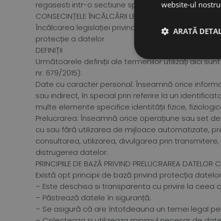
regasesti intr-o sectiune speciala.
website-ul nostru 
CONSECINȚELE ÎNCĂLCĂRII LEGILOR PRIVIND PROTECȚIA
Încălcarea legislației privind protecția datelor poa
ARATĂ DETAL
protecție a datelor
DEFINIȚII
Următoarele definiții ale termenilor utilizați aici 
nr. 679/2015):
Date cu caracter personal: Înseamnă orice informații
sau indirect, în special prin referire la un identific
multe elemente specifice identității fizice, fiziolog
Prelucrarea: Înseamnă orice operațiune sau set de
cu sau fără utilizarea de mijloace automatizate, p
consultarea, utilizarea, divulgarea prin transmitere
distrugerea datelor.
PRINCIPIILE DE BAZĂ PRIVIND PRELUCRAREA DATELOR
Există opt principii de bază privind protecția datel
– Este deschisa si transparenta cu privire la ceea c
– Păstrează datele în siguranță;
– Se asigură că are întotdeauna un temei legal pe
– Colecteaza si utilizeaza minimul necesar de date, 