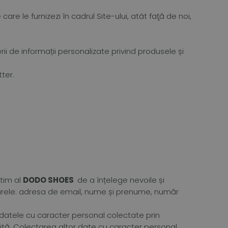
are le furnizezi în cadrul Site-ului, atât faţă de noi,
ii de informații personalizate privind produsele și
ter.
itim al
DODO SHOES
de a înțelege nevoile și
ătoarele: adresa de email, nume și prenume, număr
 datele cu caracter personal colectate prin
tă. Colectarea altor date cu caracter personal