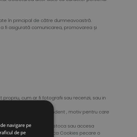
erate în principal de către dumneavoastră.
ru a fi asigurată comunicarea, promovarea și
opriu, cum ar fi fotografii sau recenzii, sau in
personal, in mod independent , motiv pentru care
lor platform.
 de navigare pe
ecţiuni ale acestuia. Vom stoca sau accesa
raficul de pe
crise în secţiunea de Politica Cookies pecare o