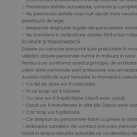
– Pastreaza datele actualizate, corecte și complet
– Nu pastreaza datele mai mult decât este necesar
prevăzută de lege;
– Respecta drepturile legale ale persoanelor vizate,
– Nu transfera în străinătate datele fără a lua măs
ECHITATE ȘI TRANSPARENȚĂ
Datele cu caracter personal sunt prelucrate în mod 
utilizăm datele personale numai în măsura în care
Pentru a se conforma acestui principiu de echitate
căror date personale sunt prelucrate sau urmeaza 
Aceste notificări sunt furnizate în momentul colect
– Ce fel de date vor fi colectate;
– În ce scop vor fi folosite;
– Cu cine vor fi împărtășite (dacă este cazul);
– Dacă vor fi transferate în alte țări (daca este caz
– Cât timp vor fi păstrate;
– Ce drepturi au persoanele fizice cu privire la date
– Indicarea canalelor de contact prin care persoane
Dacă in timpul derulării activității se va identifica 