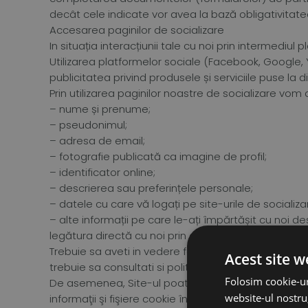
decât cele indicate vor avea la bază obligativitat
Accesarea paginilor de socializare
In situația interacțiunii tale cu noi prin intermedi
Utilizarea platformelor sociale (Facebook, Google, 
publicitatea privind produsele și serviciile puse la 
Prin utilizarea paginilor noastre de socializare vo
– nume și prenume;
– pseudonimul;
– adresa de email;
– fotografie publicată ca imagine de profil;
– identificator online;
– descrierea sau preferințele personale;
– datele cu care vă logați pe site-urile de socializa
– alte informații pe care le-ați împărtășit cu noi d
legătura directă cu noi prin accesarea funcției de
Trebuie sa aveti in vedere faptul ca operatorul p
Acest site w
trebuie sa consultati si politicile aplicabile în dome
Folosim cookie-ur
De asemenea, Site-ul poate colecta şi anumite infor
website-ul nostru,
informaţii şi fişiere cookie în echipamentul tău ter