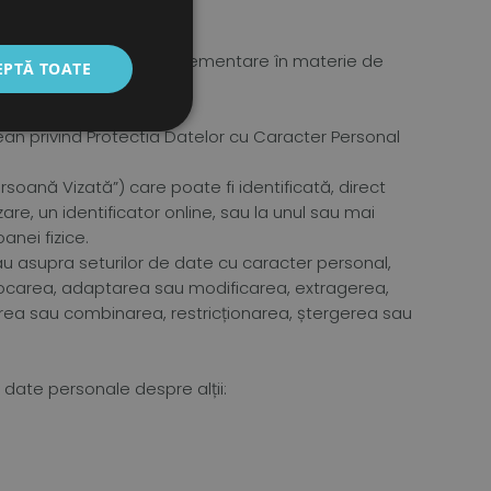
tre autoritatea de reglementare în materie de
EPTĂ TOATE
pean privind Protectia Datelor cu Caracter Personal
rsoană Vizată”) care poate fi identificată, direct
zare, un identificator online, sau la unul sau mai
anei fizice.
u asupra seturilor de date cu caracter personal,
stocarea, adaptarea sau modificarea, extragerea,
nierea sau combinarea, restricționarea, ștergerea sau
date personale despre alții: