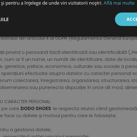
și pentru a înțelege de unde vin vizitatorii noștri.
Află mai multe
 DATELOR ȘI A ACESTEI POLITICI
te duce la măsuri sancționatorii împotriva
DODO SHOES
de că
IILE
ACC
sunt extrase din articolul 4 al GDPR (Regulamentul General Euro
 privind o persoană fizică identificată sau identificabilă („Pe
ator, cum ar fi un nume, un număr de identificare, date de locali
ice, genetice, psihice, economice, culturale sau sociale a perso
 operațiuni efectuate asupra datelor cu caracter personal sa
recum colectarea, înregistrarea, organizarea, structurarea, 
, diseminarea sau punerea la dispoziție în orice alt mod, ali
 CU CARACTER PERSONAL
or pe care
DODO SHOES
le respecta atunci când gestionează 
e face cu datele și motivul pentru care le folosește;
ntru a gestiona datele;
respectând astfel principiul minimizării;