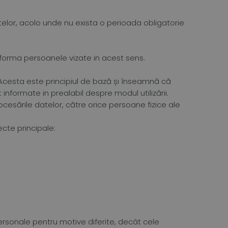
lor, acolo unde nu exista o perioada obligatorie
informa persoanele vizate in acest sens.
 Acesta este principiul de bază și înseamnă că
 informate in prealabil despre modul utilizării.
ocesările datelor, către orice persoane fizice ale
ecte principale:
ersonale pentru motive diferite, decât cele