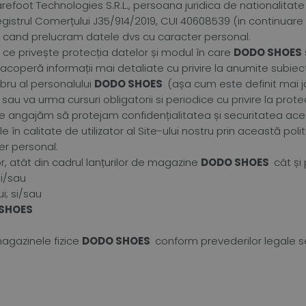
foot Technologies S.R.L., persoana juridica de nationalitate
istrul Comerțului J35/914/2019, CUI 40608539 (in continuare “
ci cand prelucram datele dvs cu caracter personal.
a ce privește protecția datelor și modul în care
DODO SHOES
e acoperă informații mai detaliate cu privire la anumite subie
bru al personalului
DODO SHOES
(așa cum este definit mai jo
u va urma cursuri obligatorii si periodice cu privire la protec
 angajăm să protejam confidențialitatea și securitatea ace
n calitate de utilizator al Site-ului nostru prin această poli
er personal:
or, atât din cadrul lanțurilor de magazine
DODO SHOES
cât și 
si/sau
i; si/sau
SHOES
 magazinele fizice
DODO SHOES
conform prevederilor legale s