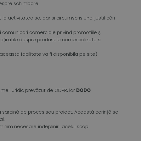
, despre schimbare.
a activitatea sa, dar si circumscris unei justificări
ii comunicari comerciale privind promotiile și
ații utile despre produsele comercializate si
 aceasta facilitate va fi disponibila pe site)
mei juridic prevăzut de GDPR, iar
DODO
ă sarcină de proces sau proiect. Această cerință se
al.
inim necesare îndeplinirii acelui scop.