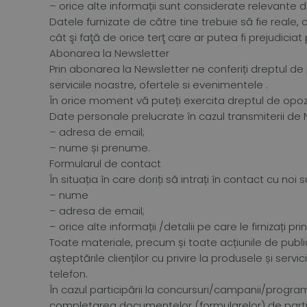
– orice alte informații sunt considerate relevante d
Datele furnizate de către tine trebuie să fie reale, c
cât şi faţă de orice terţ care ar putea fi prejudiciat
Abonarea la Newsletter
Prin abonarea la Newsletter ne conferiți dreptul de 
serviciile noastre, ofertele si evenimentele .
În orice moment vă puteți exercita dreptul de opozi
Date personale prelucrate în cazul transmiterii de 
– adresa de email;
– nume și prenume.
Formularul de contact
În situația în care doriți să intrați în contact cu n
– nume
– adresa de email;
– orice alte informații /detalii pe care le firnizați 
Toate materiale, precum și toate acțiunile de publi
așteptările clienților cu privire la produsele și se
telefon.
În cazul participării la concursuri/campanii/progra
completarea documentelor (formularelor) de partic