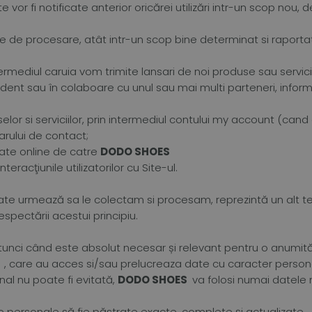
e vor fi notificate anterior oricărei utilizări intr-un scop nou
le de procesare, atât intr-un scop bine determinat si raportat l
ntermediul caruia vom trimite lansari de noi produse sau servic
dent sau în colaboare cu unul sau mai multi parteneri, inform
oduselor si serviciilor, prin intermediul contului my account (cand
arului de contact;
zate online de catre
DODO SHOES
eracţiunile utilizatorilor cu Site-ul.
te urmează sa le colectam si procesam, reprezintă un alt te
pectării acestui principiu.
 atunci când este absolut necesar și relevant pentru o anumit
S
, care au acces si/sau prelucreaza date cu caracter person
nal nu poate fi evitată,
DODO SHOES
va folosi numai datele m
ele personale să fie păstrate exacte, complete și actualizate.