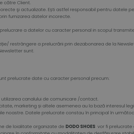
e către Client.
orecte şi actualizate. Ești astfel responsabil pentru datele pe c
 prin furnizarea datelor incorecte.
prelucrare a datelor cu caracter personal in scopul transmiter
ție/ restrângere a prelucrării prin dezabonarea de la Newslet
Newsletter sunt:
oi sunt prelucrate date cu caracter personal precum:
prin utilizarea canalului de comunicare /contact.
citate, marketing și altele asemenea au la bază interesul leg
rviciile noastre. Datele prelucrate constau în principal în urm
me de loialitate organizate de
DODO SHOES
vor fi prelucrate
ipare în conformitate cu modalitatea de desfășurare stabili