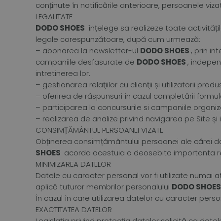
conținute în notificările anterioare, persoanele vizat
LEGALITATE
DODO SHOES
înțelege sa realizeze toate activități
legale corespunzătoare, după cum urmează:
– abonarea la newsletter-ul
DODO SHOES
, prin i
campaniile desfasurate de
DODO SHOES
, indepen
intretinerea lor.
– gestionarea relaţiilor cu clienţii și utilizatorii pr
– oferirea de răspunsuri în cazul completării formul
– participarea la concursurile si campaniile organi
– realizarea de analize privind navigarea pe Site şi int
CONSIMȚĂMÂNTUL PERSOANEI VIZATE
Obținerea consimțământului persoanei ale cărei da
SHOES
acorda acestuia o deosebita importanta res
MINIMIZAREA DATELOR
Datele cu caracter personal vor fi utilizate numai
aplică tuturor membrilor personalului
DODO SHOE
În cazul în care utilizarea datelor cu caracter perso
EXACTITATEA DATELOR
Legislația privind protecția datelor solicită ca dat