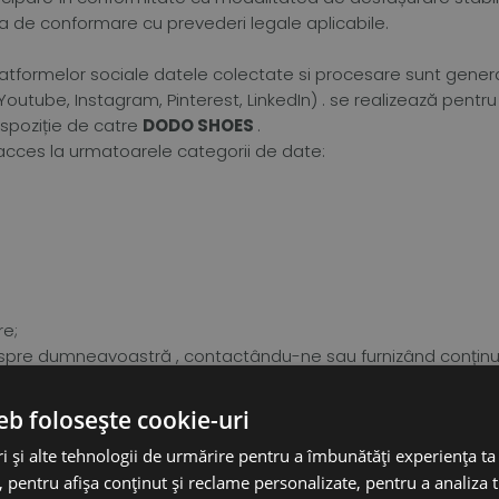
ea de conformare cu prevederi legale aplicabile.
ul platformelor sociale datele colectate si procesare sunt gen
Youtube, Instagram, Pinterest, LinkedIn) . se realizează pent
dispoziție de catre
DODO SHOES
.
m acces la urmatoarele categorii de date:
re;
espre dumneavoastră , contactându-ne sau furnizând conținut pr
 chat (messenger) disponibilă.
latformei colecteaza si el datele dumneavoastra cu caracter 
eb folosește cookie-uri
niul confidențialități și protecției datelor ce apartin respective
i și alte tehnologii de urmărire pentru a îmbunătăți experiența ta
maţii privind navigarea şi interacţiunile tale cu diversele s
 pentru afișa conținut și reclame personalizate, pentru a analiza t
minal (computer, telefon, tabletă, etc.) doar în condiţiile des