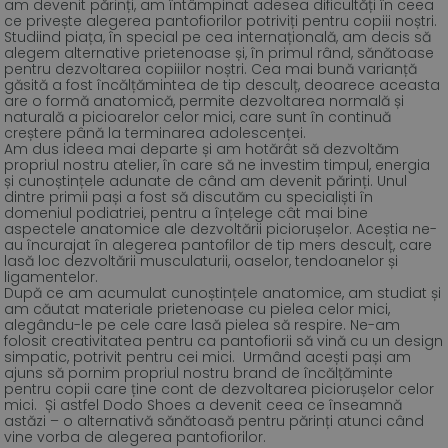
am devenit părinți, am întâmpinat adesea dificultăți în ceea
ce privește alegerea pantofiorilor potriviți pentru copiii noștri.
Studiind piața, în special pe cea internațională, am decis să
alegem alternative prietenoase și, în primul rând, sănătoase
pentru dezvoltarea copiiilor noștri. Cea mai bună varianță
găsită a fost încălțămintea de tip desculț, deoarece aceasta
are o formă anatomică, permite dezvoltarea normală și
naturală a picioarelor celor mici, care sunt în continuă
creștere până la terminarea adolescenței.
Am dus ideea mai departe și am hotărât să dezvoltăm
propriul nostru atelier, în care să ne investim timpul, energia
și cunoștințele adunate de când am devenit părinți. Unul
dintre primii pași a fost să discutăm cu specialiști în
domeniul podiatriei, pentru a înțelege cât mai bine
aspectele anatomice ale dezvoltării piciorușelor. Aceștia ne-
au încurajat în alegerea pantofilor de tip mers desculț, care
lasă loc dezvoltării musculaturii, oaselor, tendoanelor și
ligamentelor.
După ce am acumulat cunoștințele anatomice, am studiat și
am căutat materiale prietenoase cu pielea celor mici,
alegându-le pe cele care lasă pielea să respire. Ne-am
folosit creativitatea pentru ca pantofiorii să vină cu un design
simpatic, potrivit pentru cei mici. Urmând acești pași am
ajuns să pornim propriul nostru brand de încălțăminte
pentru copii care ține cont de dezvoltarea piciorușelor celor
mici. Și astfel Dodo Shoes a devenit ceea ce înseamnă
astăzi – o alternativă sănătoasă pentru părinți atunci când
vine vorba de alegerea pantofiorilor.