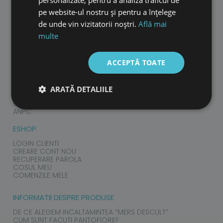
CONTACT
pe website-ul nostru și pentru a înțelege
de unde vin vizitatorii noștri.
Află mai
SUPORT CLIENTI
multe
CUM COMAND?
LIVRAREA PRODUSELOR
POLITICA DE RETUR
ACCEPTĂ TOATE
SCHIMBAREA UNUI PRODUS/ SCHIMB MARIME
GARANTIA PRODUSELOR
TERMENI SI CONDITII
POLITICA DE PRELUCARE A DATELOR CU CARACTER
ARATĂ DETALIILE
PERSONAL
COOKIES
ANPC
ESHOP
LOGIN CLIENTI
CREARE CONT NOU
RECUPERARE PAROLA
COSUL MEU
COMENZILE MELE
INFORMATII DESPRE PRODUSE
DE CE ALEGEM INCALTAMINTEA “MERS DESCULT”
CUM SUNT FACUTI PANTOFIORII?