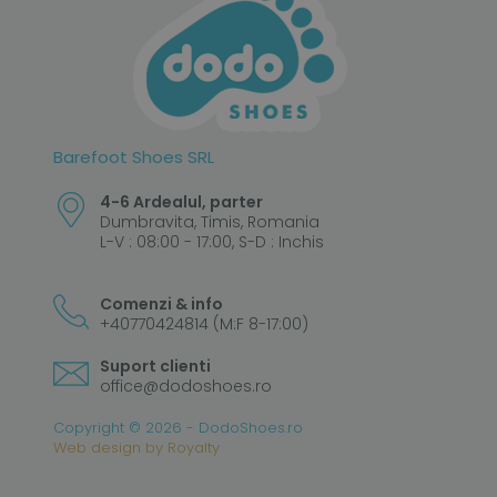
Barefoot Shoes SRL
4-6 Ardealul, parter
Dumbravita, Timis, Romania
L-V : 08:00 - 17:00, S-D : Inchis
Comenzi & info
+40770424814 (M:F 8-17:00)
Suport clienti
office@dodoshoes.ro
Copyright © 2026 - DodoShoes.ro
Web design
by
Royalty