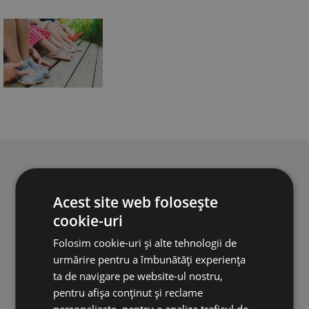
PRODUSE
Acest site web folosește
COPII
ADULTI
cookie-uri
ACCESORII
Folosim cookie-uri și alte tehnologii de
INFORMATII
urmărire pentru a îmbunătăți experiența
ta de navigare pe website-ul nostru,
DESPRE NOI
INFORMATII DESPRE PRODUSE
pentru afișa conținut și reclame
SUPORT CLIENTI
personalizate, pentru a analiza traficul de
BLOG