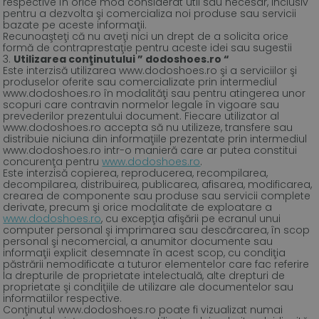
respective în orice mod considerat util sau necesar, inclusiv
pentru a dezvolta şi comercializa noi produse sau servicii
bazate pe aceste informaţii.
Recunoaşteţi că nu aveţi nici un drept de a solicita orice
formă de contraprestaţie pentru aceste idei sau sugestii
Utilizarea conţinutului ”
dodoshoes.ro “
Este interzisă utilizarea www.dodoshoes.ro şi a serviciilor şi
produselor oferite sau comercializate prin intermediul
www.dodoshoes.ro în modalităţi sau pentru atingerea unor
scopuri care contravin normelor legale în vigoare sau
prevederilor prezentului document. Fiecare utilizator al
www.dodoshoes.ro accepta să nu utilizeze, transfere sau
distribuie niciuna din informaţiile prezentate prin intermediul
www.dodoshoes.ro intr-o manieră care ar putea constitui
concurenţa pentru
www.dodoshoes.ro
.
Este interzisă copierea, reproducerea, recompilarea,
decompilarea, distribuirea, publicarea, afisarea, modificarea,
crearea de componente sau produse sau servicii complete
derivate, precum şi orice modalitate de exploatare a
www.dodoshoes.ro
, cu excepţia afişării pe ecranul unui
computer personal şi imprimarea sau descărcarea, în scop
personal şi necomercial, a anumitor documente sau
informaţii explicit desemnate în acest scop, cu condiţia
păstrării nemodificate a tuturor elementelor care fac referire
la drepturile de proprietate intelectuală, alte drepturi de
proprietate şi condiţiile de utilizare ale documentelor sau
informatiilor respective.
Conţinutul www.dodoshoes.ro poate fi vizualizat numai