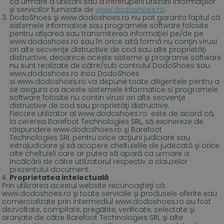
ca urmare a utilizării sau a întreruperii utilizării informaţiilor
şi serviciilor furnizate de
www.dodoshoes.ro
.
DodoShoes şi www.dodoshoes.ro nu pot garanta faptul că
sistemele informatice sau programele software folosite
pentru afişarea sau transmiterea informaţiei pe/de pe
www.dodoshoes.ro sau în orice altă formă nu conţin virusi
ori alte secvenţe distructive de cod sau alte proprietăţi
distructive, deoarece aceste sisteme şi programe software
nu sunt realizate de către/sub controlul DodoShoes sau
www.dodoshoes.ro insa DodoShoes
si www.dodoshoes.ro va depune toate diligentele pentru a
se asigura ca aceste sistemele informatice si programele
software folosite nu contin virusi ori alte secvenţe
distructive de cod sau proprietăţi distructive.
Fiecare utilizator al www.dodoshoes.ro este de acord că,
la cererea Barefoot Technologies SRL, să exonereze de
răspundere www.dodoshoes.ro şi Barefoot
Technologies SRL pentru orice acţiuni judiciare sau
extrajudiciare şi să acopere cheltuielile de judecată şi orice
alte cheltuieli care ar putea să apară ca urmare a
încălcării de către utilizatorul respectiv a clauzelor
prezentului document.
Proprietatea intelectuală
Prin utilizarea acestui website recunoaşteţi că
www.dodoshoes.ro şi toate serviciile şi produsele oferite sau
comercializate prin intermediul www.dodoshoes.ro au fost
dezvoltate, compilate, pregătite, verificate, selectate şi
aranjate de către Barefoot Technologies SRL şi alte