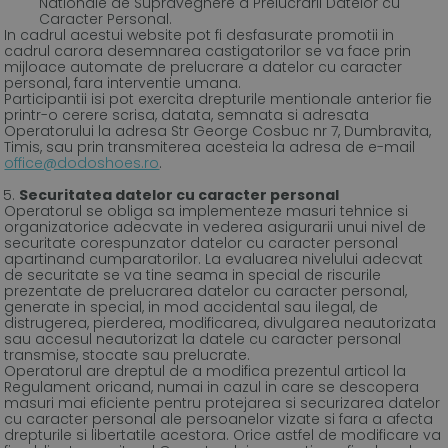
Nationale de Supraveghere a Prelucrarii Datelor cu
Caracter Personal.
In cadrul acestui website pot fi desfasurate promotii in
cadrul carora desemnarea castigatorilor se va face prin
mijloace automate de prelucrare a datelor cu caracter
personal, fara interventie umana.
Participantii isi pot exercita drepturile mentionale anterior fie
printr-o cerere scrisa, datata, semnata si adresata
Operatorului la adresa Str George Cosbuc nr 7, Dumbravita,
Timis, sau prin transmiterea acesteia la adresa de e-mail
office@dodoshoes.ro
.
Securitatea datelor cu caracter personal
Operatorul se obliga sa implementeze masuri tehnice si
organizatorice adecvate in vederea asigurarii unui nivel de
securitate corespunzator datelor cu caracter personal
apartinand cumparatorilor. La evaluarea nivelului adecvat
de securitate se va tine seama in special de riscurile
prezentate de prelucrarea datelor cu caracter personal,
generate in special, in mod accidental sau ilegal, de
distrugerea, pierderea, modificarea, divulgarea neautorizata
sau accesul neautorizat la datele cu caracter personal
transmise, stocate sau prelucrate.
Operatorul are dreptul de a modifica prezentul articol la
Regulament oricand, numai in cazul in care se descopera
masuri mai eficiente pentru protejarea si securizarea datelor
cu caracter personal ale persoanelor vizate si fara a afecta
drepturile si libertatile acestora. Orice astfel de modificare va