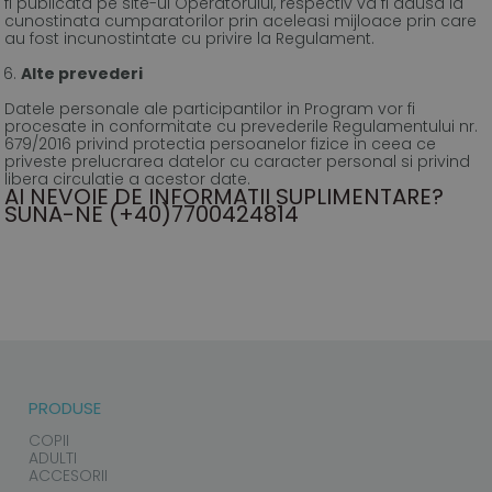
fi publicata pe site-ul Operatorului, respectiv va fi adusa la
cunostinata cumparatorilor prin aceleasi mijloace prin care
au fost incunostintate cu privire la Regulament.
Alte prevederi
Datele personale ale participantilor in Program vor fi
procesate in conformitate cu prevederile Regulamentului nr.
679/2016 privind protectia persoanelor fizice in ceea ce
priveste prelucrarea datelor cu caracter personal si privind
libera circulatie a acestor date.
AI NEVOIE DE INFORMATII SUPLIMENTARE?
SUNA-NE (+40)7700424814
PRODUSE
COPII
ADULTI
ACCESORII