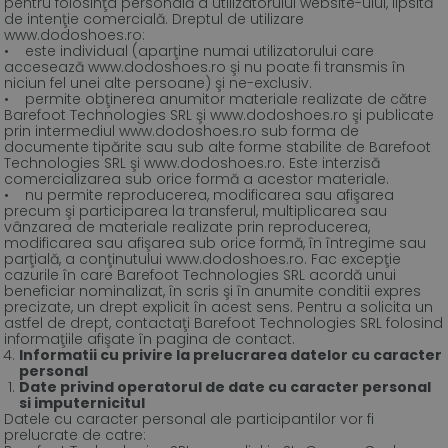
pentru folosinţa personală a utilizatorului website-ului, lipsită
de intenţie comercială. Dreptul de utilizare
www.dodoshoes.ro:
• este individual (aparţine numai utilizatorului care
accesează www.dodoshoes.ro şi nu poate fi transmis în
niciun fel unei alte persoane) şi ne-exclusiv.
• permite obţinerea anumitor materiale realizate de către
Barefoot Technologies SRL şi www.dodoshoes.ro şi publicate
prin intermediul www.dodoshoes.ro sub forma de
documente tipărite sau sub alte forme stabilite de Barefoot
Technologies SRL şi www.dodoshoes.ro. Este interzisă
comercializarea sub orice formă a acestor materiale.
• nu permite reproducerea, modificarea sau afişarea
precum şi participarea la transferul, multiplicarea sau
vânzarea de materiale realizate prin reproducerea,
modificarea sau afişarea sub orice formă, în întregime sau
parţială, a conţinutului www.dodoshoes.ro. Fac excepţie
cazurile în care Barefoot Technologies SRL acordă unui
beneficiar nominalizat, în scris şi în anumite conditii expres
precizate, un drept explicit în acest sens. Pentru a solicita un
astfel de drept, contactaţi Barefoot Technologies SRL folosind
informaţiile afişate în pagina de contact.
Informatii cu privire la prelucrarea datelor cu caracter
personal
Date privind operatorul de date cu caracter personal
si imputernicitul
Datele cu caracter personal ale participantilor vor fi
prelucrate de catre: