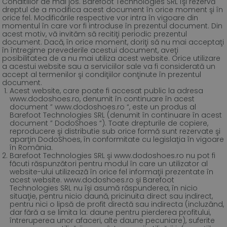
Conditiilor de mai jos. Barefoot Technologies SRL îşi rezervă
dreptul de a modifica acest document în orice moment şi în
orice fel. Modificările respective vor intra în vigoare din
momentul în care vor fi introduse în prezentul document. Din
acest motiv, vă invităm să recitiţi periodic prezentul
document. Dacă, în orice moment, doriţi să nu mai acceptaţi
în întregime prevederile acestui document, aveţi
posibilitatea de a nu mai utiliza acest website. Orice utilizare
a acestui website sau a serviciilor sale va fi considerată un
accept al termenilor şi condiţiilor conţinute în prezentul
document.
Acest website, care poate fi accesat public la adresa
www.dodoshoes.ro, denumit în continuare în acest
document ” www.dodoshoes.ro “, este un produs al
Barefoot Technologies SRL (denumit în continuare în acest
document ” DodoShoes “). Toate drepturile de copiere,
reproducere şi distributie sub orice formă sunt rezervate şi
aparţin DodoShoes, în conformitate cu legislaţia în vigoare
în România.
Barefoot Technologies SRL şi www.dodoshoes.ro nu pot fi
făcuti răspunzători pentru modul în care un utilizator al
website-ului utilizează în orice fel informaţii prezentate în
acest website. www.dodoshoes.ro şi Barefoot
Technologies SRL nu îşi asumă răspunderea, în nicio
situaţie, pentru nicio daună, pricinuita direct sau indirect,
pentru nici o lipsă de profit directă sau indirecta (incluzând,
dar fără a se limita la: daune pentru pierderea profitului,
întreruperea unor afaceri, alte daune pecuniare), suferite