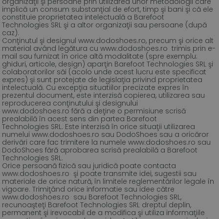
organizaţii şi persoane prin utilizarea unor metodologii care
implică un consum substanţial de efort, timp şi bani şi că ele
constituie proprietatea intelectuală a Barefoot
Technologies SRL şi a altor organizaţii sau persoane (după
caz).
Conţinutul şi designul www.dodoshoes.ro, precum şi orice alt
material având legătura cu www.dodoshoes.ro trimis prin e-
mail sau furnizat în orice altă modalitate (spre exemplu:
ghiduri, articole, design) aparţin Barefoot Technologies SRL şi
colaboratorilor săi (acolo unde acest lucru este specificat
expres) şi sunt protejate de legislaţia privind proprietatea
intelectuală. Cu excepţia situatiilor precizate expres în
prezentul document, este interzisă copierea, utilizarea sau
reproducerea conţinutului şi designului
www.dodoshoes.ro fără a deţine o permisiune scrisă
prealabilă în acest sens din partea Barefoot
Technologies SRL. Este interzisă în orice situaţii utilizarea
numelui www.dodoshoes.ro sau DodoShoes sau a oricăror
derivări care fac trimitere la numele www.dodoshoes.ro sau
DodoShoes fără aprobarea scrisă prealabilă a Barefoot
Technologies SRL.
Orice persoană fizică sau juridică poate contacta
www.dodoshoes.ro şi poate transmite idei, sugestii sau
materiale de orice natură, în limitele reglementărilor legale în
vigoare. Trimiţând orice informatie sau idee către
www.dodoshoes.ro sau Barefoot Technologies SRL,
recunoaşteţi Barefoot Technologies SRL dreptul deplin,
permanent şi irevocabil de a modifica şi utiliza informaţiile