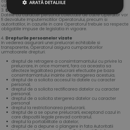
consimtamantului, prin acceptarea de catre persoana
ARATĂ DETALIILE
vizata a Regulamentului si a anexelor la acesta.
Destinatarii datelor cu caracter personal
Datele cu caracter personal colectate de catre Operator vor
fi dezvaluite Imputernicitilor Operatorului, precum si
autoritatilor, in cazurile in care Operatorul trebuie sa respecte
obligatiile impuse de legislatia in vigoare.
Drepturile persoanelor vizate
In vederea asigurarii unei prelucrari echitabile si
transparente, Operatorul asigura cumparatorilor
urmatoarele drepturi:
dreptul de retragere a consimtamantului cu privire la
prelucrare, in orice moment, fara ca aceasta sa
afecteze legalitatea prelucrarii efectuate pe baza
consimtamantului inainte de retragerea acestuia;
dreptul de a solicita accesul la datele cu caracter
personal;
dreptul de a solicita rectificarea datelor cu caracter
personal;
dreptul de a solicita stergerea datelor cu caracter
personal
dreptul la restrictionarea prelucrarii;
dreptul de a se opune prelucrarii, exceptand cazul in
care dispozitii legale prevad contrariul;
dreptul la portabilitate a datelor;
dreptul de a depune o plangere in fata Autoritatii