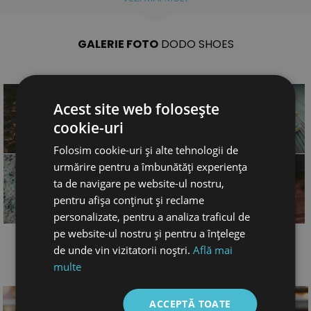
GALERIE FOTO
DODO SHOES
Acest site web folosește
cookie-uri
Folosim cookie-uri și alte tehnologii de
urmărire pentru a îmbunătăți experiența
ta de navigare pe website-ul nostru,
pentru afișa conținut și reclame
personalizate, pentru a analiza traficul de
pe website-ul nostru și pentru a înțelege
BLOG
DODO SHOES
de unde vin vizitatorii noștri.
Află mai
SAU ARTICOLE DESPRE CARACTERISTICILE PRODUSELOR/ MOD DE FABRICATIE
multe
ACCEPTĂ TOATE