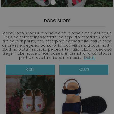
1
2
3
4
DODO SHOES
Ideea Dodo Shoes s-a născut dintr-o nevoie de a aduce un
plus de calitate încălțămintei de copii din România. Când
am devenit părinți, am întâmpinat adesea dificultăți în ceea
ce privește alegerea pantofiorilor potriviți pentru copiii noștri.
Studiind piața, în special pe cea internațională, am decis să
alegem alternative prietenoase și, în primul rând, sănătoase
pentru dezvoltarea copiiilor noștri....
Detalii
COPII
ADULTI