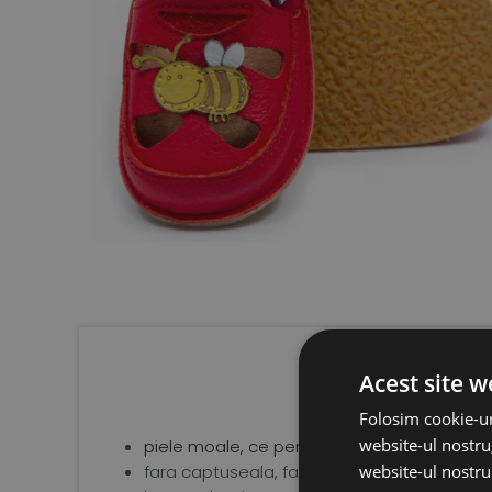
Acest site w
Folosim cookie-ur
website-ul nostru,
piele moale, ce permite aerisirea optima a 
website-ul nostru 
fara captuseala, fara intarituri