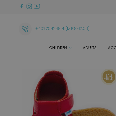
+40770424814 (M:F 8-17:00)
CHILDREN
ADULTS
ACC
SALE
-18 LEI