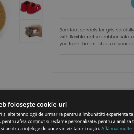
Barefoot sandals for girls careful
with flexible, natural rubber sole
you from the first steps of your b
eb folosește cookie-uri
i și alte tehnologii de urmărire pentru a îmbunătăți experiența ta
 pentru afișa conținut și reclame personalizate, pentru a analiza t
piciorulului
și pentru a înțelege de unde vin vizitatorii noștri.
Află mai multe