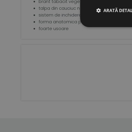
brant tabacit vegetal
talpa din cauciuc natural de 3 mm, extrem d
ARATĂ DETAL
sistem de inchidere tip velcro pentru o fix
forma anatomica pentru copii, cu spatiu su
foarte usoare