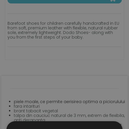
Barefoot shoes for children carefully handcrafted in EU
from soft, premium leather with flexible, natural rubber
sole, extremely lightweight. Dodo Shoes- along with
you from the first steps of your baby.
piele moale, ce permite aerisirea optima a piciorulului
fara intarituri
brant tabacit vegetal
talpa din cauciuc natural de 3 mm, extrem de flexibila,
anti derapanta
sistem de inchidere tip velcro pentru o fixare optima