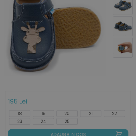
195 Lei
18
19
20
21
22
23
24
25
ADAUGA IN COS