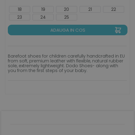
18
19
20
21
22
23
24
25
ADAUGA IN COS
Barefoot shoes for children carefully handcrafted in EU
from soft, premium leather with flexible, natural rubber
sole, extremely lightweight. Dodo Shoes- along with
you from the first steps of your baby.