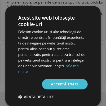
piele moale, ce permite aerisirea optima a piciorulului
fara intarituri
brant tabacit vegetal
talpa din cauciuc natural de 3 mm, extrem de flexibila,
Acest site web folosește
anti derapanta
sistem de inchidere tip velcro pentru o fixare optima
cookie-uri
si incaltare usoara
forma anatomica pentru copii, cu spatiu suficient
Folosim cookie-uri și alte tehnologii de
pentru degetele.
foarte usori
urmărire pentru a îmbunătăți experiența
ta de navigare pe website-ul nostru,
pentru afișa conținut și reclame
OPINIA CLIENTILOR
personalizate, pentru a analiza traficul de
pe website-ul nostru și pentru a înțelege
de unde vin vizitatorii noștri.
Află mai
multe
ADAUGA OPINIA TA
ACCEPTĂ TOATE
ARATĂ DETALIILE