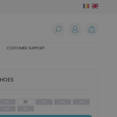
CUSTOMER SUPPORT
SHOES
19
20
21
22
23
24
25