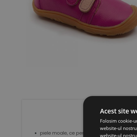
Acest site w
Folosim cookie-ur
website-ul nostru,
piele moale, ce permite aerisirea optima a 
website-ul nostru 