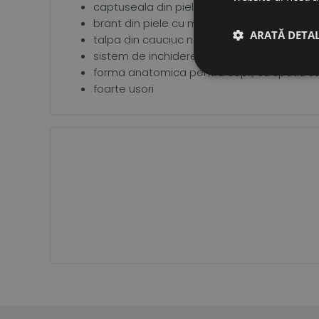
captuseala din piele naturala, tabacita ve
brant din piele cu memory foam de 3 mm
ARATĂ DETAL
talpa din cauciuc natural, extrem de flexibi
sistem de inchidere tip velcro pentru o fix
forma anatomica pentru copii, cu spatiu su
foarte usori