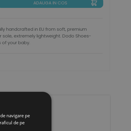
ADAUGA IN COS
ully handcrafted in EU from soft, premium
ber sole, extremely lightweight. Dodo Shoes-
s of your baby.
 de navigare pe
raficul de pe