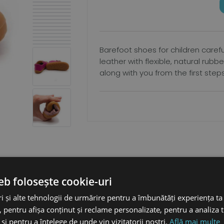
Barefoot shoes for children caref
leather with flexible, natural rub
along with you from the first step
eb folosește cookie-uri
i și alte tehnologii de urmărire pentru a îmbunătăți experiența ta
 pentru afișa conținut și reclame personalizate, pentru a analiza t
piciorulului
și pentru a înțelege de unde vin vizitatorii noștri.
Află mai multe