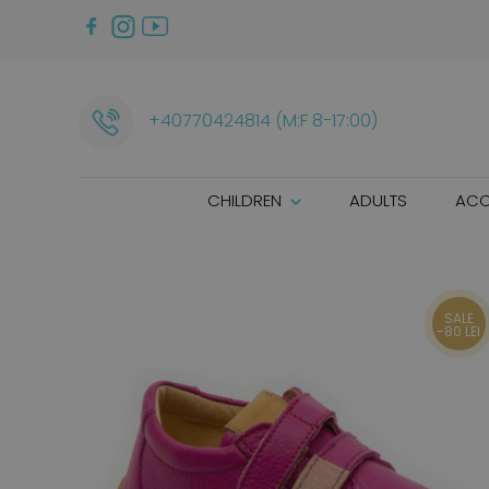
+40770424814 (M:F 8-17:00)
CHILDREN
ADULTS
ACC
SALE
-80 LEI