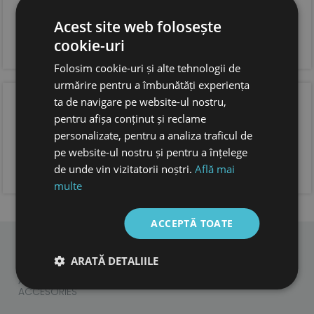
anti derapanta
sistem de inchidere tip velcro pentru o fixare optima
si incaltare usoara
Acest site web folosește
forma anatomica pentru copii, cu spatiu suficient
cookie-uri
pentru degetele.
foarte usori
Folosim cookie-uri și alte tehnologii de
urmărire pentru a îmbunătăți experiența
OPINIA CLIENTILOR
ta de navigare pe website-ul nostru,
pentru afișa conținut și reclame
personalizate, pentru a analiza traficul de
pe website-ul nostru și pentru a înțelege
ADAUGA OPINIA TA
de unde vin vizitatorii noștri.
Află mai
multe
ACCEPTĂ TOATE
ARATĂ DETALIILE
CHILDREN
ADULTS
ACCESORIES