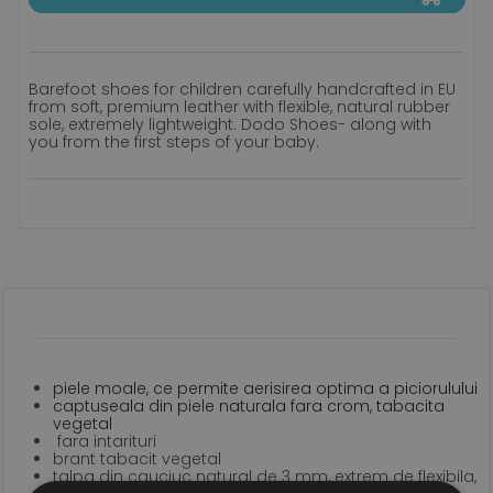
Barefoot shoes for children carefully handcrafted in EU
from soft, premium leather with flexible, natural rubber
sole, extremely lightweight. Dodo Shoes- along with
you from the first steps of your baby.
piele moale, ce permite aerisirea optima a piciorulului
captuseala din piele naturala fara crom, tabacita
vegetal
fara intarituri
brant tabacit vegetal
talpa din cauciuc natural de 3 mm, extrem de flexibila,