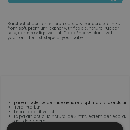
Barefoot shoes for children carefully handcrafted in EU
from soft, premium leather with flexible, natural rubber
sole, extremely lightweight. Dodo Shoes- along with
you from the first steps of your baby.
piele moale, ce permite aerisirea optima a piciorulului
fara intarituri
brant tabacit vegetal
talpa din cauciuc natural de 3 mm, extrem de flexibila,
anti derapanta
sistem de inchidere tip velcro pentru o fixare optima