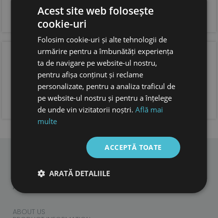
si incaltare usoara
forma anatomica pentru copii, cu spatiu suficient
Acest site web folosește
pentru degetele.
cookie-uri
foarte usori
Folosim cookie-uri și alte tehnologii de
urmărire pentru a îmbunătăți experiența
OPINIA CLIENTILOR
ta de navigare pe website-ul nostru,
pentru afișa conținut și reclame
personalizate, pentru a analiza traficul de
pe website-ul nostru și pentru a înțelege
ADAUGA OPINIA TA
de unde vin vizitatorii noștri.
Află mai
multe
ACCEPTĂ TOATE
CHILDREN
ARATĂ DETALIILE
ADULTS
ACCESORIES
ABOUT US