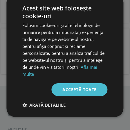
si incaltare usoara
Acest site web folosește
forma anatomica pentru copii, cu spatiu suficient
pentru degetele.
cookie-uri
foarte usoare
Folosim cookie-uri și alte tehnologii de
urmărire pentru a îmbunătăți experiența
OPINIA CLIENTILOR
ta de navigare pe website-ul nostru,
pentru afișa conținut și reclame
personalizate, pentru a analiza traficul de
pe website-ul nostru și pentru a înțelege
ADAUGA OPINIA TA
de unde vin vizitatorii noștri.
Află mai
multe
ACCEPTĂ TOATE
ARATĂ DETALIILE
CHILDREN
ADULTS
ACCESORIES
ABOUT US