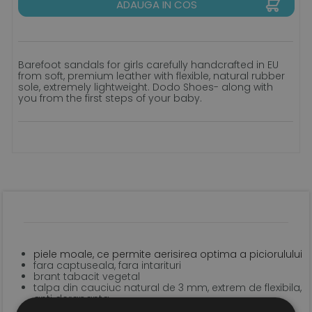
ADAUGA IN COS
Barefoot sandals for girls carefully handcrafted in EU
from soft, premium leather with flexible, natural rubber
sole, extremely lightweight. Dodo Shoes- along with
you from the first steps of your baby.
piele moale, ce permite aerisirea optima a piciorulului
fara captuseala, fara intarituri
brant tabacit vegetal
talpa din cauciuc natural de 3 mm, extrem de flexibila,
anti derapanta
sistem de inchidere tip velcro pentru o fixare optima