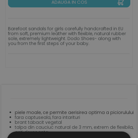
ADAUGA IN COS
Barefoot sandals for girls carefully handcrafted in EU
from soft, premium leather with flexible, natural rubber
sole, extremely lightweight. Dodo Shoes- along with
you from the first steps of your baby.
piele moale, ce permite aerisirea optima a piciorulului
fara captuseala, fara intarituri
brant tabacit vegetal
talpa din cauciuc natural de 3 mm, extrem de flexibila,
anti derapanta
sistem de inchidere tip velcro pentru o fixare optima