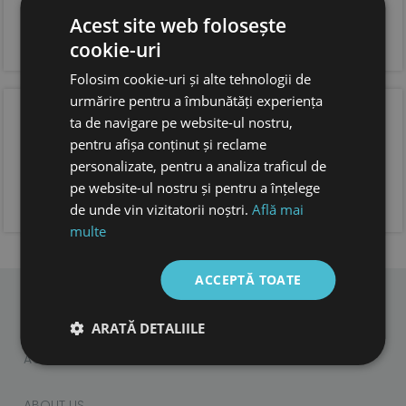
si incaltare usoara
Acest site web folosește
forma anatomica pentru copii, cu spatiu suficient
pentru degetele.
cookie-uri
foarte usoare
Folosim cookie-uri și alte tehnologii de
urmărire pentru a îmbunătăți experiența
OPINIA CLIENTILOR
ta de navigare pe website-ul nostru,
pentru afișa conținut și reclame
personalizate, pentru a analiza traficul de
pe website-ul nostru și pentru a înțelege
ADAUGA OPINIA TA
de unde vin vizitatorii noștri.
Află mai
multe
ACCEPTĂ TOATE
ARATĂ DETALIILE
CHILDREN
ADULTS
ACCESORIES
ABOUT US