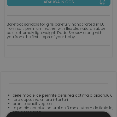
ADAUGA IN COS
Barefoot sandals for girls carefully handcrafted in EU
from soft, premium leather with flexible, natural rubber
sole, extremely lightweight. Dodo Shoes- along with
you from the first steps of your baby.
piele moale, ce permite aerisirea optima a piciorulului
fara captuseala, fara intarituri
brant tabacit vegetal
talpa din cauciuc natural de 3 mm, extrem de flexibila,
anti derapanta
sistem de inchidere tip velcro pentru o fixare optima