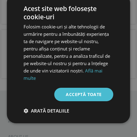
si incaltare usoara
Acest site web folosește
forma anatomica pentru copii, cu spatiu suficient
pentru degetele.
cookie-uri
foarte usoare
Folosim cookie-uri și alte tehnologii de
urmărire pentru a îmbunătăți experiența
OPINIA CLIENTILOR
ta de navigare pe website-ul nostru,
pentru afișa conținut și reclame
personalizate, pentru a analiza traficul de
pe website-ul nostru și pentru a înțelege
ADAUGA OPINIA TA
de unde vin vizitatorii noștri.
Află mai
multe
ACCEPTĂ TOATE
ARATĂ DETALIILE
CHILDREN
ADULTS
ACCESORIES
ABOUT US