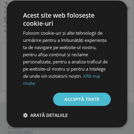
*lucrate manual in Romania, din piele moale,premium
*captuseala din piele naturala tabacita vegetal, fara crom
* talpa ultra-flexibila Vibram Supernewflex de 6 mm,
Acest site web folosește
perfect plata
cookie-uri
*brant din piele naturala tabacita vegetal
*sistem de inchidere si latime ajustabile, cu velcro
*extrem de usoare
Folosim cookie-uri și alte tehnologii de
urmărire pentru a îmbunătăți experiența
ta de navigare pe website-ul nostru,
OPINIA CLIENTILOR
pentru afișa conținut și reclame
personalizate, pentru a analiza traficul de
pe website-ul nostru și pentru a înțelege
de unde vin vizitatorii noștri.
Află mai
ADAUGA OPINIA TA
multe
ACCEPTĂ TOATE
ARATĂ DETALIILE
CHILDREN
ADULTS
ACCESORIES