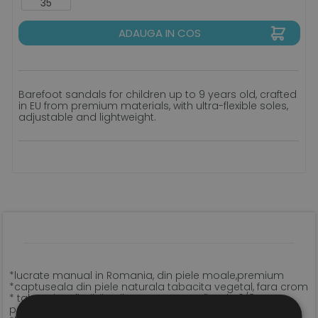
35
ADAUGA IN COS
Barefoot sandals for children up to 9 years old, crafted
in EU from premium materials, with ultra-flexible soles,
adjustable and lightweight.
*lucrate manual in Romania, din piele moale,premium
*captuseala din piele naturala tabacita vegetal, fara crom
* talpa ultra-flexibila Vibram Supernewflex de 6/8 mm,
perfect plata