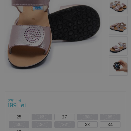
279 Lei
199 Lei
25
26
27
28
29
30
31
32
33
34