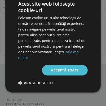
*brant din piele naturala tabacita vegetal
Acest site web folosește
*sistem de inchidere si latime ajustabile, cu velcro
*extrem de usoare
cookie-uri
Folosim cookie-uri și alte tehnologii de
OPINIA CLIENTILOR
urmărire pentru a îmbunătăți experiența
ta de navigare pe website-ul nostru,
pentru afișa conținut și reclame
personalizate, pentru a analiza traficul de
ADAUGA OPINIA TA
pe website-ul nostru și pentru a înțelege
de unde vin vizitatorii noștri.
Află mai
multe
ACCEPTĂ TOATE
CHILDREN
ARATĂ DETALIILE
ADULTS
ACCESORIES
ABOUT US
PRODUCT INFORMATION