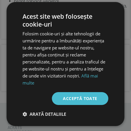
brant tabacit vegetal
talpa din cauciuc natural de 3 mm, extrem de flexibila,
anti derapanta
Acest site web folosește
sistem de inchidere tip velcro pentru o fixare optima
si incaltare usoara
cookie-uri
forma anatomica pentru copii, cu spatiu suficient
pentru degetele.
Folosim cookie-uri și alte tehnologii de
foarte usoare
urmărire pentru a îmbunătăți experiența
ta de navigare pe website-ul nostru,
OPINIA CLIENTILOR
pentru afișa conținut și reclame
personalizate, pentru a analiza traficul de
pe website-ul nostru și pentru a înțelege
de unde vin vizitatorii noștri.
Află mai
ADAUGA OPINIA TA
multe
ACCEPTĂ TOATE
ARATĂ DETALIILE
CHILDREN
ADULTS