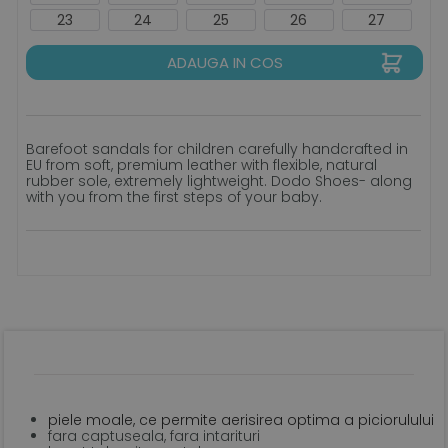
23
24
25
26
27
ADAUGA IN COS
Barefoot sandals for children carefully handcrafted in
EU from soft, premium leather with flexible, natural
rubber sole, extremely lightweight. Dodo Shoes- along
with you from the first steps of your baby.
piele moale, ce permite aerisirea optima a piciorulului
fara captuseala, fara intarituri