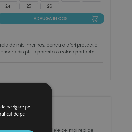
24
25
26
ADAUGA IN COS
rala de miel merinos, pentru a oferi protectie
erioara din pluta permite o izolare perfecta.
 de navigare pe
raficul de pe
ca perfecta chiar si in zilele cel mai reci de