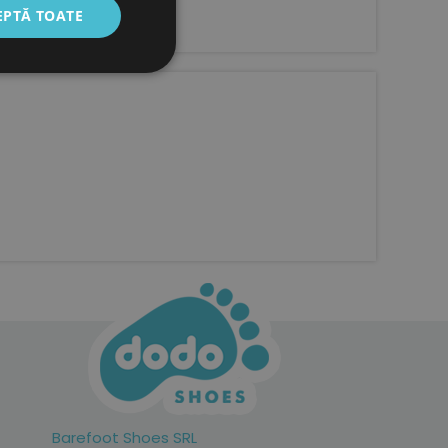
EPTĂ TOATE
ghetute).
Barefoot Shoes SRL