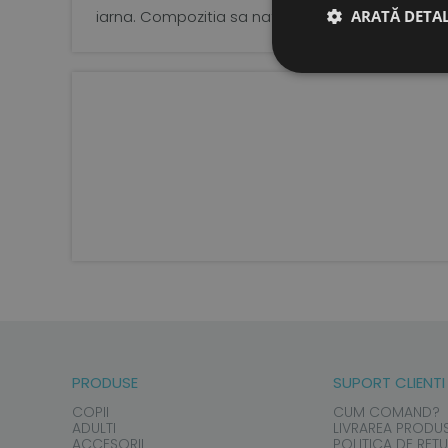
ARATĂ DETAL
iarna. Compozitia sa naturala impiedica transpir
PRODUSE
SUPORT CLIENTI
COPII
CUM COMAND?
ADULTI
LIVRAREA PRODU
ACCESORII
POLITICA DE RET