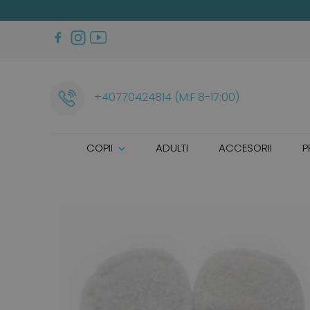
+40770424814 (M:F 8-17:00)
COPII
ADULTI
ACCESORII
P