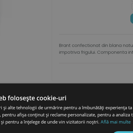
Brant confectionat din blana natu
impotriva frigului. Componenta int
eb folosește cookie-uri
i și alte tehnologii de urmărire pentru a îmbunătăți experiența ta
DETALII
 pentru afișa conținut și reclame personalizate, pentru a analiza t
și pentru a înțelege de unde vin vizitatorii noștri.
Află mai multe
de miel merino fixat pe strat din pluta, asigura o izolare termi