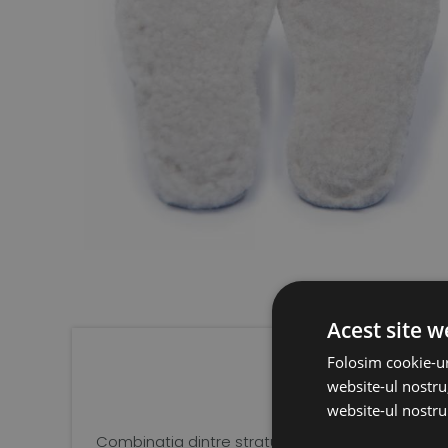
Acest site w
Folosim cookie-ur
website-ul nostru,
website-ul nostru 
Combinatia dintre stratul superior, 100% din lana 