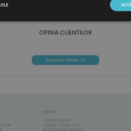
IILE
ACC
atia piciorului. Dezvoltate pentru modelul Active (pantofi si 
OPINIA CLIENTILOR
ADAUGA OPINIA TA
ESHOP
LOGIN CLIENTI
SELOR
CREARE CONT NOU
UR
RECUPERARE PAROLA