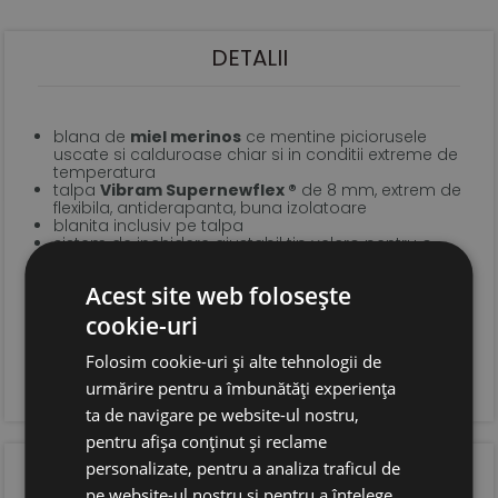
DETALII
blana de
miel merinos
ce mentine piciorusele
uscate si calduroase chiar si in conditii extreme de
temperatura
talpa
Vibram Supernewflex ®
de 8 mm, extrem de
flexibila, antiderapanta, buna izolatoare
blanita inclusiv pe talpa
sistem de inchidere ajustabil tip velcro pentru o
incaltare usoara
forma anatomica pentru copii, cu spatiu suficient
Acest site web folosește
pentru degetele, ce permite dezvoltarea naturala si
sanatoasa a piciorului
cookie-uri
foarte usoare si confortabile
blana are o folie aplicata ce protejeaza impotriva
Folosim cookie-uri și alte tehnologii de
apei si a zapezii; pentru impermeabilizare insa
recomandam tratarea periodica cu un spray de
urmărire pentru a îmbunătăți experiența
impermeabilizare
ta de navigare pe website-ul nostru,
pentru afișa conținut și reclame
OPINIA CLIENTILOR
personalizate, pentru a analiza traficul de
pe website-ul nostru și pentru a înțelege