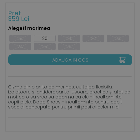
Pret
359 Lei
Alegeti marimea
19
20
21
22
23
24
25
26
ADAUGA IN COS
Cizme din blanita de merinos, cu talpa flexibila,
izolatoare si antiderapanta: usoare, practice și atat de
moi, ca o sa vrea sa doarma cu ele - incaltaminte
copii piele. Dodo Shoes - incaltaminte pentru copii,
special conceputa pentru primii pasi ai celor mici.