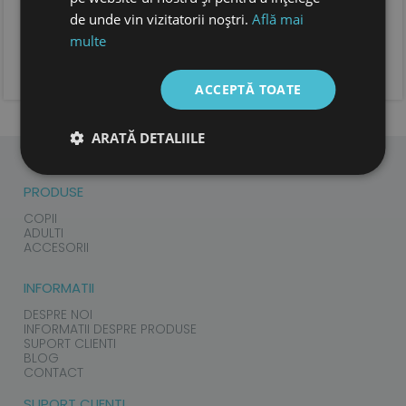
de unde vin vizitatorii noștri.
Află mai
multe
ADAUGA OPINIA TA
ACCEPTĂ TOATE
ARATĂ DETALIILE
PRODUSE
COPII
ADULTI
ACCESORII
INFORMATII
DESPRE NOI
INFORMATII DESPRE PRODUSE
SUPORT CLIENTI
BLOG
CONTACT
SUPORT CLIENTI