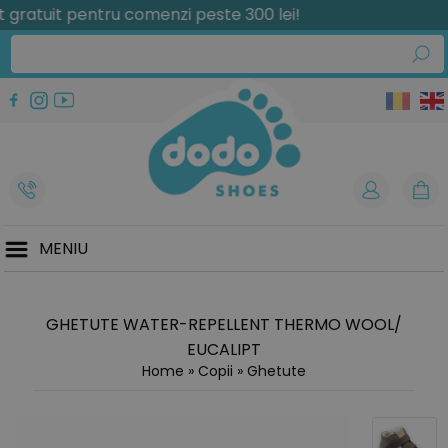
tuit pentru comenzi peste 300 lei!
MENIU
GHETUTE WATER-REPELLENT THERMO WOOL/
EUCALIPT
Home
»
Copii
»
Ghetute