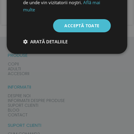
de unde vin vizitatorii noștri.
Află mai
multe
ADAUGA OPINIA TA
ACCEPTĂ TOATE
ARATĂ DETALIILE
PRODUSE
COPII
ADULTI
ACCESORII
INFORMATII
DESPRE NOI
INFORMATII DESPRE PRODUSE
SUPORT CLIENTI
BLOG
CONTACT
SUPORT CLIENTI