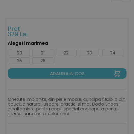
Pret
329 Lei
Alegeti marimea
20
21
22
23
24
25
26
ADAUGA IN COS
Ghetute imblanite, din piele moale, cu talpa flexibila din
cauciuc natural, usoare, practiei și moi, Dodo Shoes -
incaltaminte pentru copii, special conceputa pentru
mersul sanatos al celor mici.