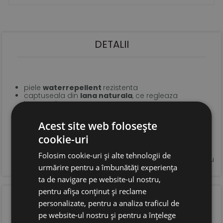
DETALII
piele
waterrepellent
rezistenta
captuseala din
lana naturala
, ce regleaza
temperatura
brant din
blana de Merinos
pentru izolatie si confort
termic optmim
Acest site web folosește
extrem de usoare
talpa foarte flexibila, anti derapanta
cookie-uri
sistem de inchidere tip velcro pentru o fixare optima
si incaltare usoara
Folosim cookie-uri și alte tehnologii de
forma anatomica pentru copii, cu extra spatiu pentru
urmărire pentru a îmbunătăți experiența
degetele.
ta de navigare pe website-ul nostru,
pentru afișa conținut și reclame
OPINIA CLIENTILOR
personalizate, pentru a analiza traficul de
pe website-ul nostru și pentru a înțelege