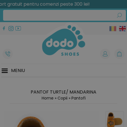
ratuit pentru comenzi peste 300 lei!
MENIU
PANTOF TURTLE/ MANDARINA
Home
»
Copii
»
Pantofi