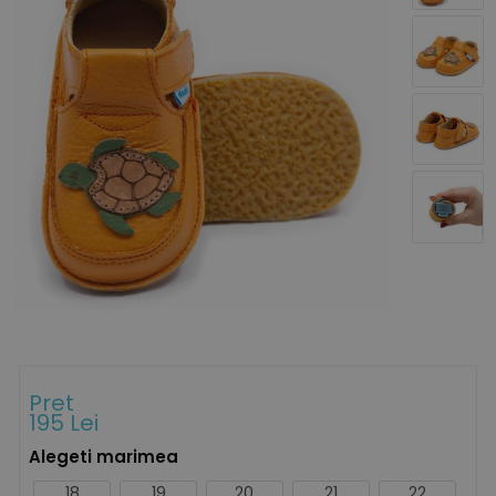
Pret
195 Lei
Alegeti marimea
18
19
20
21
22