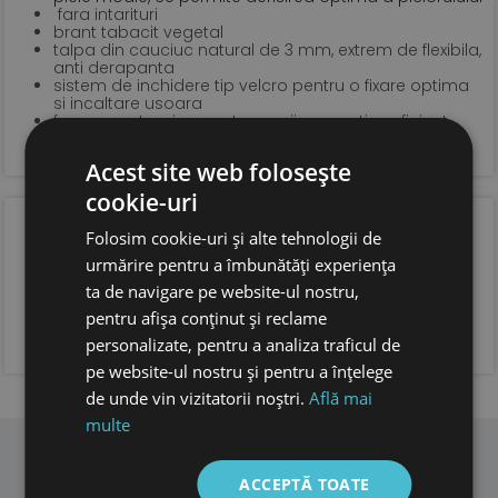
fara intarituri
brant tabacit vegetal
talpa din cauciuc natural de 3 mm, extrem de flexibila,
anti derapanta
sistem de inchidere tip velcro pentru o fixare optima
si incaltare usoara
forma anatomica pentru copii, cu spatiu suficient
pentru degetele.
foarte usori
Acest site web folosește
cookie-uri
OPINIA CLIENTILOR
Folosim cookie-uri și alte tehnologii de
urmărire pentru a îmbunătăți experiența
ta de navigare pe website-ul nostru,
pentru afișa conținut și reclame
ADAUGA OPINIA TA
personalizate, pentru a analiza traficul de
pe website-ul nostru și pentru a înțelege
de unde vin vizitatorii noștri.
Află mai
multe
ACCEPTĂ TOATE
PRODUSE