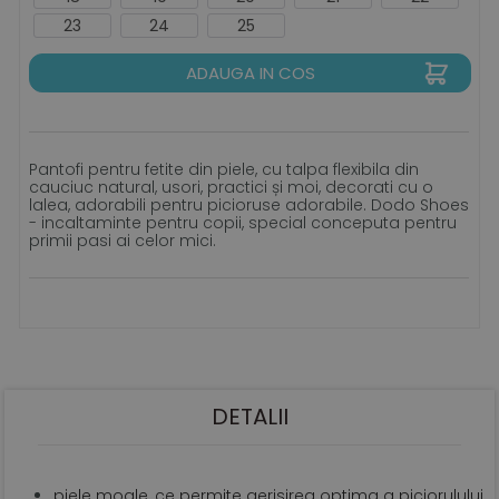
23
24
25
ADAUGA IN COS
Pantofi pentru fetite din piele, cu talpa flexibila din
cauciuc natural, usori, practici și moi, decorati cu o
lalea, adorabili pentru picioruse adorabile. Dodo Shoes
- incaltaminte pentru copii, special conceputa pentru
primii pasi ai celor mici.
DETALII
piele moale, ce permite aerisirea optima a piciorulului