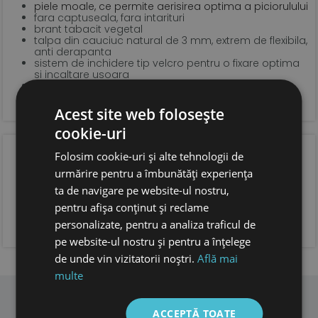
piele moale, ce permite aerisirea optima a piciorulului
fara captuseala, fara intarituri
brant tabacit vegetal
talpa din cauciuc natural de 3 mm, extrem de flexibila,
anti derapanta
sistem de inchidere tip velcro pentru o fixare optima
si incaltare usoara
forma anatomica pentru copii, cu spatiu suficient
pentru degetele.
foarte usoare
Acest site web folosește
cookie-uri
OPINIA CLIENTILOR
Folosim cookie-uri și alte tehnologii de
urmărire pentru a îmbunătăți experiența
ta de navigare pe website-ul nostru,
pentru afișa conținut și reclame
ADAUGA OPINIA TA
personalizate, pentru a analiza traficul de
pe website-ul nostru și pentru a înțelege
de unde vin vizitatorii noștri.
Află mai
multe
ACCEPTĂ TOATE