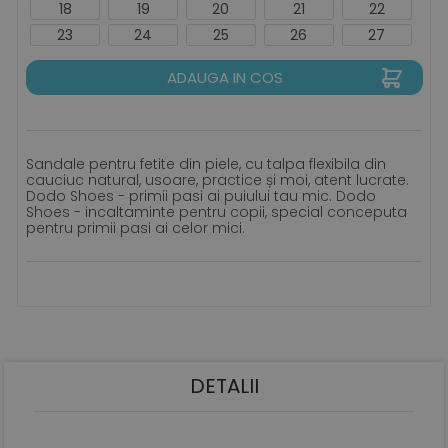
18
19
20
21
22
23
24
25
26
27
ADAUGA IN COS
Sandale pentru fetite din piele, cu talpa flexibila din
cauciuc natural, usoare, practice și moi, atent lucrate.
Dodo Shoes - primii pasi ai puiului tau mic. Dodo
Shoes - incaltaminte pentru copii, special conceputa
pentru primii pasi ai celor mici.
DETALII