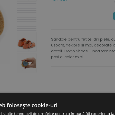
Sandale pentru fetite, din piele, cu
usoare, flexibile si moi, decorate
detalii. Dodo Shoes - Incaltamint
pasi ai celor mici.
eb folosește cookie-uri
DETALII
i și alte tehnologii de urmărire pentru a îmbunătăți experiența ta