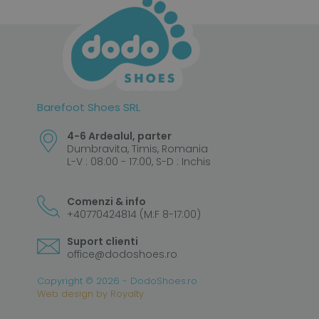
Barefoot Shoes SRL
4-6 Ardealul, parter
Dumbravita, Timis, Romania
L-V : 08:00 - 17:00, S-D : Inchis
Comenzi & info
+40770424814 (M:F 8-17:00)
Suport clienti
office@dodoshoes.ro
Copyright © 2026 - DodoShoes.ro
Web design
by
Royalty