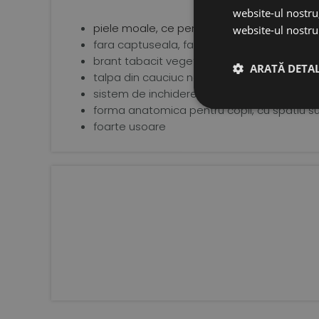
website-ul nostru,
piele moale, ce permite aerisirea optima a 
website-ul nostru 
fara captuseala, fara intarituri
brant tabacit vegetal
ARATĂ DETAL
talpa din cauciuc natural de 3 mm, extrem d
sistem de inchidere tip velcro pentru o fix
forma anatomica pentru copii, cu spatiu su
foarte usoare