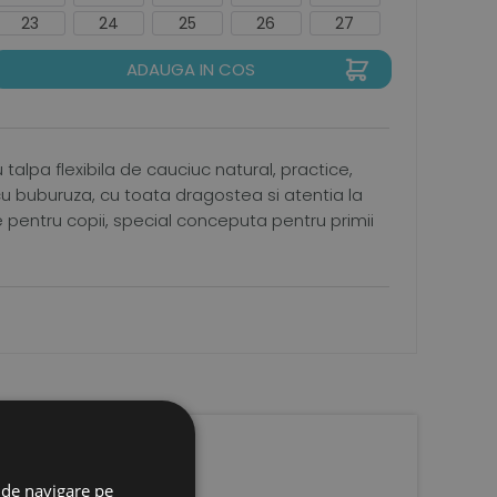
23
24
25
26
27
ADAUGA IN COS
 talpa flexibila de cauciuc natural, practice,
 cu buburuza, cu toata dragostea si atentia la
e pentru copii, special conceputa pentru primii
 de navigare pe