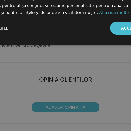
 pentru afișa conținut și reclame personalizate, pentru a analiza t
piciorulului
și pentru a înțelege de unde vin vizitatorii noștri.
Află mai multe
IILE
ACC
e flexibila, anti derapanta
are optima si incaltare usoara
ficient pentru degetele.
OPINIA CLIENTILOR
ADAUGA OPINIA TA