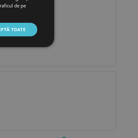
raficul de pe
EPTĂ TOATE