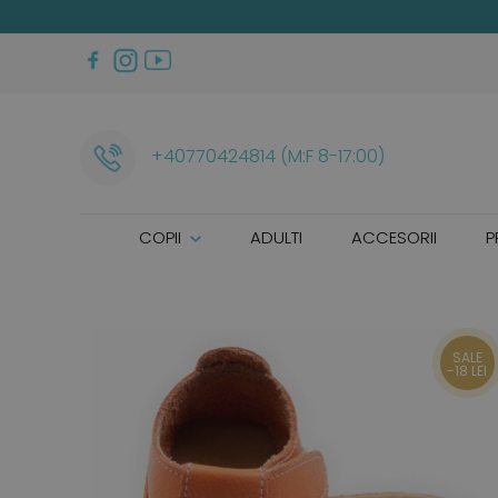
+40770424814 (M:F 8-17:00)
COPII
ADULTI
ACCESORII
P
SALE
-18 LEI