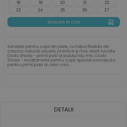
18
19
20
21
22
23
24
25
26
27
ADAUGA IN COS
Sandale pentru copii din piele, cu talpa flexibila din
cauciuc natural, usoare, practice și moi, atent lucrate.
Dodo Shoes - primii pasi ai puiului tau mic. Dodo
Shoes - incaltaminte pentru copii, special conceputa
pentru primii pasi ai celor mici.
DETALII