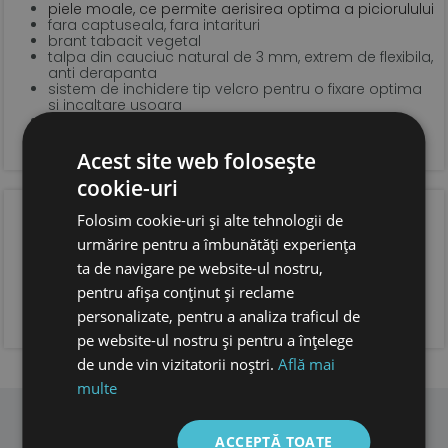
piele moale, ce permite aerisirea optima a piciorulului
fara captuseala, fara intarituri
brant tabacit vegetal
talpa din cauciuc natural de 3 mm, extrem de flexibila,
anti derapanta
sistem de inchidere tip velcro pentru o fixare optima
si incaltare usoara
forma anatomica pentru copii, cu spatiu suficient
pentru degetele.
foarte usoare
Acest site web folosește
cookie-uri
OPINIA CLIENTILOR
Folosim cookie-uri și alte tehnologii de
urmărire pentru a îmbunătăți experiența
ta de navigare pe website-ul nostru,
pentru afișa conținut și reclame
ADAUGA OPINIA TA
personalizate, pentru a analiza traficul de
pe website-ul nostru și pentru a înțelege
de unde vin vizitatorii noștri.
Află mai
multe
ACCEPTĂ TOATE