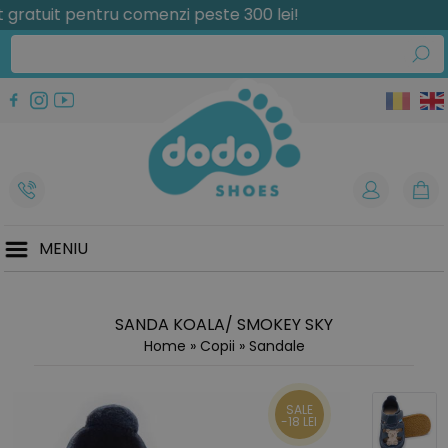
tuit pentru comenzi peste 300 lei!
MENIU
SANDA KOALA/ SMOKEY SKY
Home
»
Copii
»
Sandale
SALE
-18 LEI