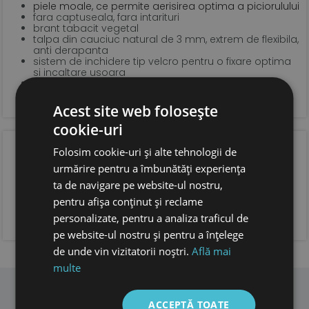
piele moale, ce permite aerisirea optima a piciorulului
fara captuseala, fara intarituri
brant tabacit vegetal
talpa din cauciuc natural de 3 mm, extrem de flexibila,
anti derapanta
sistem de inchidere tip velcro pentru o fixare optima
si incaltare usoara
forma anatomica pentru copii, cu spatiu suficient
pentru degetele.
foarte usoare
Acest site web folosește
cookie-uri
OPINIA CLIENTILOR
Folosim cookie-uri și alte tehnologii de
urmărire pentru a îmbunătăți experiența
ta de navigare pe website-ul nostru,
pentru afișa conținut și reclame
ADAUGA OPINIA TA
personalizate, pentru a analiza traficul de
pe website-ul nostru și pentru a înțelege
de unde vin vizitatorii noștri.
Află mai
multe
ACCEPTĂ TOATE