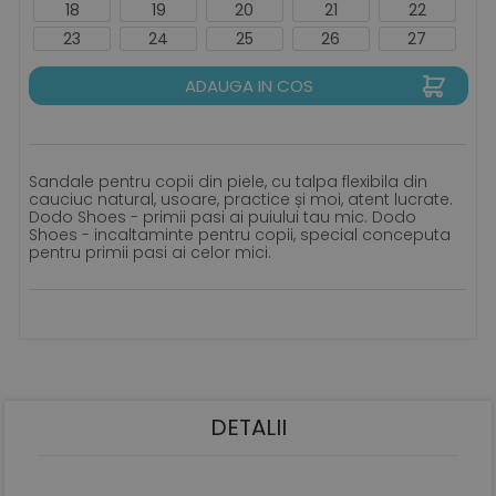
18
19
20
21
22
23
24
25
26
27
ADAUGA IN COS
Sandale pentru copii din piele, cu talpa flexibila din
cauciuc natural, usoare, practice și moi, atent lucrate.
Dodo Shoes - primii pasi ai puiului tau mic. Dodo
Shoes - incaltaminte pentru copii, special conceputa
pentru primii pasi ai celor mici.
DETALII