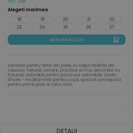
167 Lei
Alegeti marimea
18
19
20
21
22
23
24
25
26
27
ADAUGA IN COS
Sandale pentru fetite din piele, cu talpa flexibila din
cauciuc natural, usoare, practice si moi, decorate cu
fluturasi adorabili pentru picioruse adorabile. Dodo
Shoes - incaltaminte pentru copii, special conceputa
pentru primii pasi ai celor mici.
DETALII