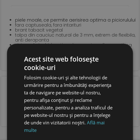
piele moale, ce permite aerisirea optima a piciorulului
fara captuseala, fara intarituri
brant tabacit vegetal
talpa din cauciuc natural de 3 mm, extrem de flexibila,
anti derapanta
sistem de inchidere tip velcro pentru o fixare optima
si incaltare usoara
forma anatomica pentru copii, cu spatiu suficient
Acest site web folosește
pentru degetele.
foarte usoare
cookie-uri
Folosim cookie-uri și alte tehnologii de
OPINIA CLIENTILOR
urmărire pentru a îmbunătăți experiența
ta de navigare pe website-ul nostru,
pentru afișa conținut și reclame
personalizate, pentru a analiza traficul de
ADAUGA OPINIA TA
pe website-ul nostru și pentru a înțelege
de unde vin vizitatorii noștri.
Află mai
multe