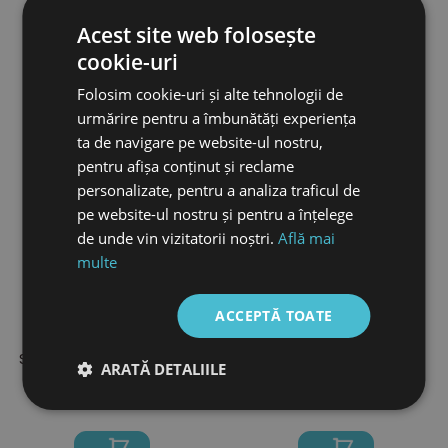
Acest site web folosește
cookie-uri
Folosim cookie-uri și alte tehnologii de
urmărire pentru a îmbunătăți experiența
ta de navigare pe website-ul nostru,
SALE
SALE
pentru afișa conținut și reclame
personalizate, pentru a analiza traficul de
pe website-ul nostru și pentru a înțelege
de unde vin vizitatorii noștri.
Află mai
multe
ACCEPTĂ TOATE
279 Lei
279 Lei
209 Lei
209 Lei
Sanda Sunrise Cinnemon
Sanda Sunrise Cameo
ARATĂ DETALIILE