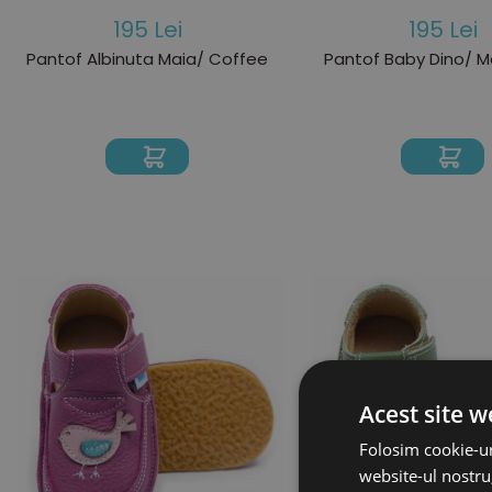
195 Lei
195 Lei
Pantof Albinuta Maia/ Coffee
Pantof Baby Dino/ M
Acest site w
Folosim cookie-ur
website-ul nostru,