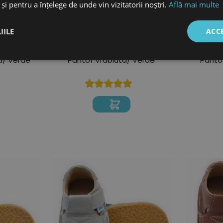
și pentru a înțelege de unde vin vizitatorii noștri.
Află mai multe
IILE
ACC
195 Lei
a/ Verde
Pantof Vrabiuta/ Verde
Panto