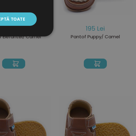
EPTĂ TOATE
195 Lei
195 Lei
f Elefantel/ Camel
Pantof Puppy/ Camel