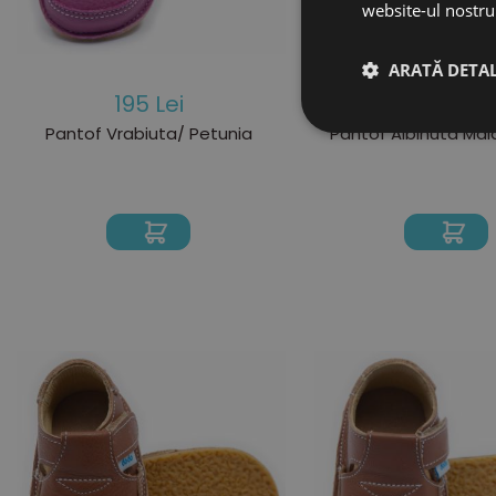
website-ul nostru 
ARATĂ DETAL
195 Lei
195 Lei
Pantof Vrabiuta/ Petunia
Pantof Albinuta Mai